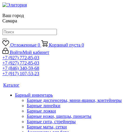
Ваш город
Самара
Отложенные
0
Корзина
0
пуста
0
Войти
Мой кабинет
+7 (927) 772-85-03
+7 (927) 772-85-03
+7 (846) 340-59-68
+7 (917) 107-53-23
Каталог
Барный инвентарь
Барные диспенсеры, мини-ящики, контейнеры
Барные линейки
Барные ложки
Барные ножи, щипцы, пинцеты
Барные сита, стрейнеры
Барные маты, сетки