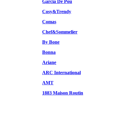
Garcia De Pou
Cosy&Trendy
Comas
Chef&Sommelier
By Bone
Bonna
Ariane
ARC International
AMT
1883 Maison Routin