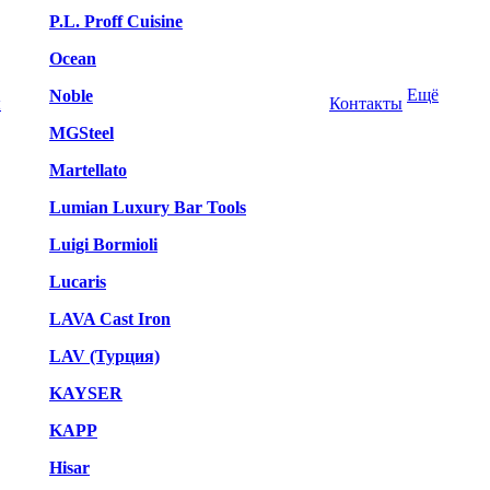
P.L. Proff Cuisine
Ocean
Ещё
Noble
ы
Контакты
MGSteel
Martellato
Lumian Luxury Bar Tools
Luigi Bormioli
Lucaris
LAVA Cast Iron
LAV (Турция)
KAYSER
KAPP
Hisar