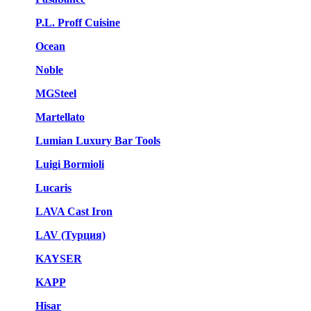
P.L. Proff Cuisine
Ocean
Noble
MGSteel
Martellato
Lumian Luxury Bar Tools
Luigi Bormioli
Lucaris
LAVA Cast Iron
LAV (Турция)
KAYSER
KAPP
Hisar