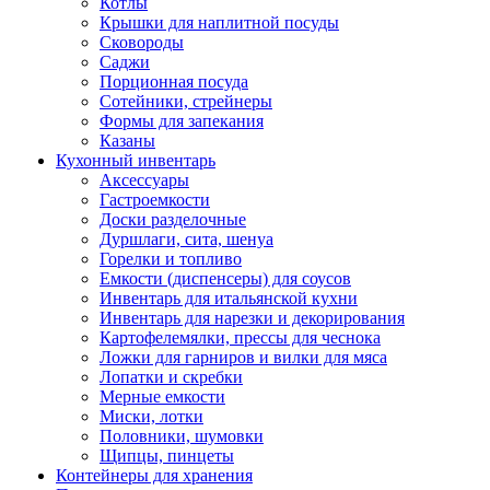
Котлы
Крышки для наплитной посуды
Сковороды
Саджи
Порционная посуда
Сотейники, стрейнеры
Формы для запекания
Казаны
Кухонный инвентарь
Аксессуары
Гастроемкости
Доски разделочные
Дуршлаги, сита, шенуа
Горелки и топливо
Емкости (диспенсеры) для соусов
Инвентарь для итальянской кухни
Инвентарь для нарезки и декорирования
Картофелемялки, прессы для чеснока
Ложки для гарниров и вилки для мяса
Лопатки и скребки
Мерные емкости
Миски, лотки
Половники, шумовки
Щипцы, пинцеты
Контейнеры для хранения