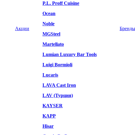
P.L. Proff Cuisine
Ocean
Noble
Акции
Бренд
MGSteel
Martellato
Lumian Luxury Bar Tools
Luigi Bormioli
Lucaris
LAVA Cast Iron
LAV (Турция)
KAYSER
KAPP
Hisar