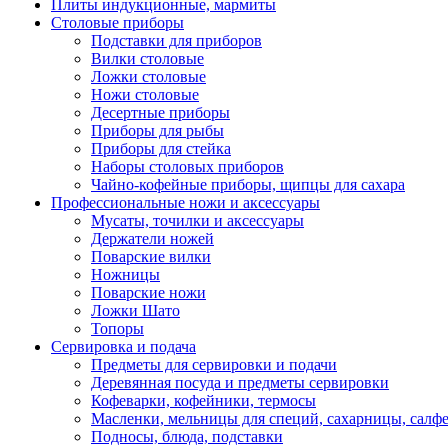
Плиты индукционные, мармиты
Столовые приборы
Подставки для приборов
Вилки столовые
Ложки столовые
Ножи столовые
Десертные приборы
Приборы для рыбы
Приборы для стейка
Наборы столовых приборов
Чайно-кофейные приборы, щипцы для сахара
Профессиональные ножи и аксессуары
Мусаты, точилки и аксессуары
Держатели ножей
Поварские вилки
Ножницы
Поварские ножи
Ложки Шато
Топоры
Сервировка и подача
Предметы для сервировки и подачи
Деревянная посуда и предметы сервировки
Кофеварки, кофейники, термосы
Масленки, мельницы для специй, сахарницы, салф
Подносы, блюда, подставки