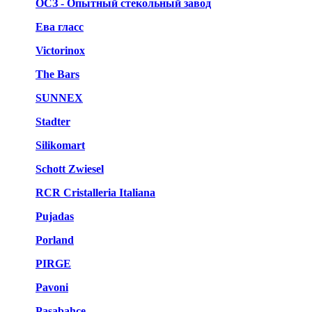
ОСЗ - Опытный стекольный завод
Ева гласс
Victorinox
The Bars
SUNNEX
Stadter
Silikomart
Schott Zwiesel
RCR Cristalleria Italiana
Pujadas
Porland
PIRGE
Pavoni
Pasabahce