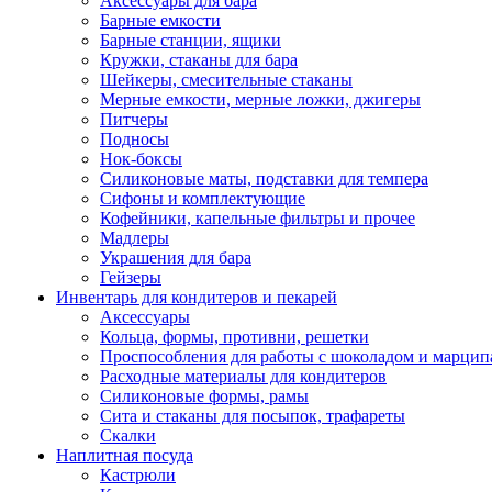
Аксессуары для бара
Барные емкости
Барные станции, ящики
Кружки, стаканы для бара
Шейкеры, смесительные стаканы
Мерные емкости, мерные ложки, джигеры
Питчеры
Подносы
Нок-боксы
Силиконовые маты, подставки для темпера
Сифоны и комплектующие
Кофейники, капельные фильтры и прочее
Мадлеры
Украшения для бара
Гейзеры
Инвентарь для кондитеров и пекарей
Аксессуары
Кольца, формы, противни, решетки
Проспособления для работы с шоколадом и марци
Расходные материалы для кондитеров
Силиконовые формы, рамы
Сита и стаканы для посыпок, трафареты
Скалки
Наплитная посуда
Кастрюли