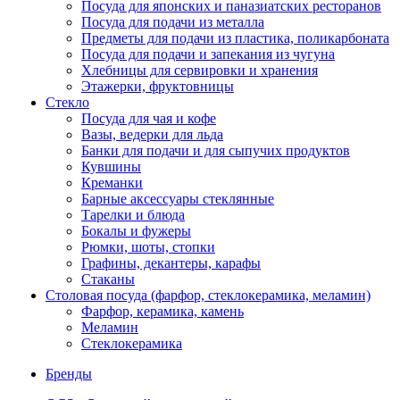
Посуда для японских и паназиатских ресторанов
Посуда для подачи из металла
Предметы для подачи из пластика, поликарбоната
Посуда для подачи и запекания из чугуна
Хлебницы для сервировки и хранения
Этажерки, фруктовницы
Стекло
Посуда для чая и кофе
Вазы, ведерки для льда
Банки для подачи и для сыпучих продуктов
Кувшины
Креманки
Барные аксессуары стеклянные
Тарелки и блюда
Бокалы и фужеры
Рюмки, шоты, стопки
Графины, декантеры, карафы
Стаканы
Столовая посуда (фарфор, стеклокерамика, меламин)
Фарфор, керамика, камень
Меламин
Стеклокерамика
Бренды