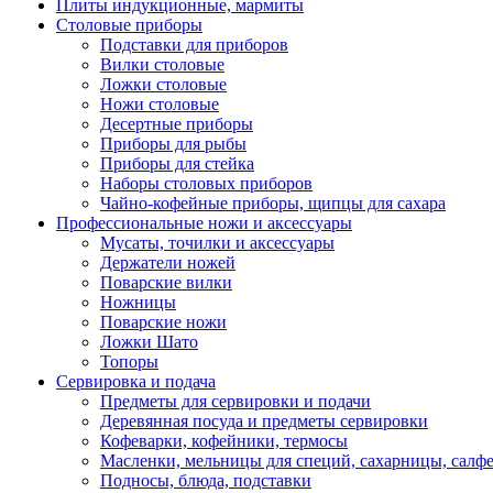
Плиты индукционные, мармиты
Столовые приборы
Подставки для приборов
Вилки столовые
Ложки столовые
Ножи столовые
Десертные приборы
Приборы для рыбы
Приборы для стейка
Наборы столовых приборов
Чайно-кофейные приборы, щипцы для сахара
Профессиональные ножи и аксессуары
Мусаты, точилки и аксессуары
Держатели ножей
Поварские вилки
Ножницы
Поварские ножи
Ложки Шато
Топоры
Сервировка и подача
Предметы для сервировки и подачи
Деревянная посуда и предметы сервировки
Кофеварки, кофейники, термосы
Масленки, мельницы для специй, сахарницы, салф
Подносы, блюда, подставки