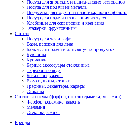
Посуда для японских и паназиатских ресторанов
Посуда для подачи из металла
Предметы для подачи из пластика, поликарбоната
Посуда для подачи и запекания из чугуна
Хлебницы для сервировки и хранения
Этажерки, фруктовницы
Стекло
Посуда для чая и кофе
Вазы, ведерки для льда
Банки для подачи и для сыпучих продуктов
Кувшины
Креманки
Барные аксессуары стеклянные
Тарелки и блюда
Бокалы и фужеры
Рюмки, шоты, стопки
Графины, декантеры, карафы
Стаканы
Столовая посуда (фарфор, стеклокерамика, меламин)
Фарфор, керамика, камень
Меламин
Стеклокерамика
Бренды