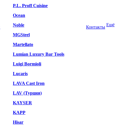
P.L. Proff Cuisine
Ocean
Ещё
Noble
ы
Контакты
MGSteel
Martellato
Lumian Luxury Bar Tools
Luigi Bormioli
Lucaris
LAVA Cast Iron
LAV (Турция)
KAYSER
KAPP
Hisar