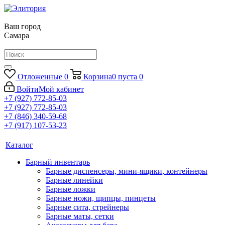
Ваш город
Самара
Отложенные
0
Корзина
0
пуста
0
Войти
Мой кабинет
+7 (927) 772-85-03
+7 (927) 772-85-03
+7 (846) 340-59-68
+7 (917) 107-53-23
Каталог
Барный инвентарь
Барные диспенсеры, мини-ящики, контейнеры
Барные линейки
Барные ложки
Барные ножи, щипцы, пинцеты
Барные сита, стрейнеры
Барные маты, сетки