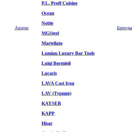
P.L. Proff Cuisine
Ocean
Noble
Акции
Бренд
MGSteel
Martellato
Lumian Luxury Bar Tools
Luigi Bormioli
Lucaris
LAVA Cast Iron
LAV (Турция)
KAYSER
KAPP
Hisar