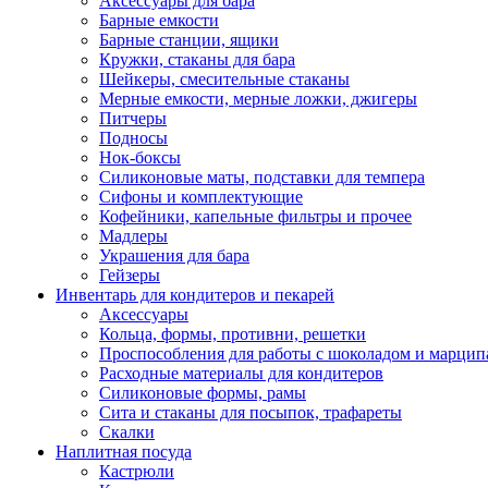
Аксессуары для бара
Барные емкости
Барные станции, ящики
Кружки, стаканы для бара
Шейкеры, смесительные стаканы
Мерные емкости, мерные ложки, джигеры
Питчеры
Подносы
Нок-боксы
Силиконовые маты, подставки для темпера
Сифоны и комплектующие
Кофейники, капельные фильтры и прочее
Мадлеры
Украшения для бара
Гейзеры
Инвентарь для кондитеров и пекарей
Аксессуары
Кольца, формы, противни, решетки
Проспособления для работы с шоколадом и марци
Расходные материалы для кондитеров
Силиконовые формы, рамы
Сита и стаканы для посыпок, трафареты
Скалки
Наплитная посуда
Кастрюли