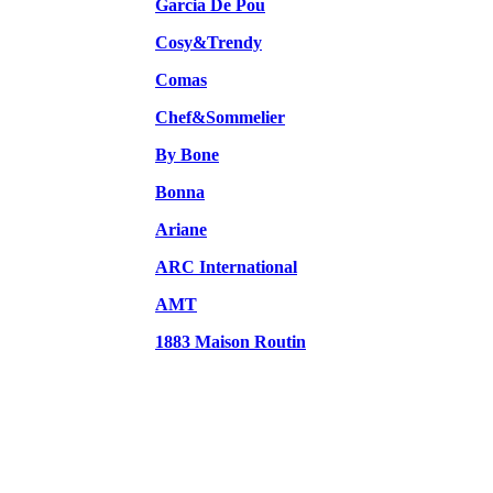
Garcia De Pou
Cosy&Trendy
Comas
Chef&Sommelier
By Bone
Bonna
Ariane
ARC International
AMT
1883 Maison Routin