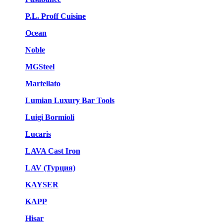
P.L. Proff Cuisine
Ocean
Noble
MGSteel
Martellato
Lumian Luxury Bar Tools
Luigi Bormioli
Lucaris
LAVA Cast Iron
LAV (Турция)
KAYSER
KAPP
Hisar