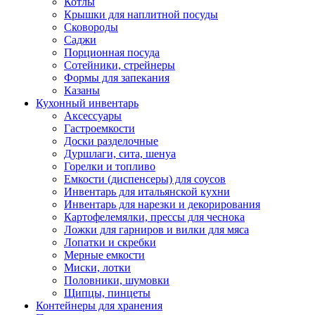
Котлы
Крышки для наплитной посуды
Сковороды
Саджи
Порционная посуда
Сотейники, стрейнеры
Формы для запекания
Казаны
Кухонный инвентарь
Аксессуары
Гастроемкости
Доски разделочные
Дуршлаги, сита, шенуа
Горелки и топливо
Емкости (диспенсеры) для соусов
Инвентарь для итальянской кухни
Инвентарь для нарезки и декорирования
Картофелемялки, прессы для чеснока
Ложки для гарниров и вилки для мяса
Лопатки и скребки
Мерные емкости
Миски, лотки
Половники, шумовки
Щипцы, пинцеты
Контейнеры для хранения