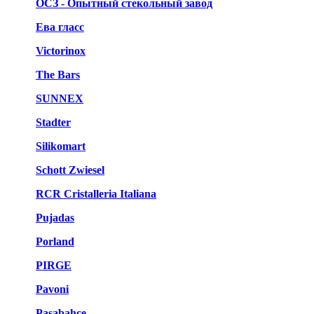
ОСЗ - Опытный стекольный завод
Ева гласс
Victorinox
The Bars
SUNNEX
Stadter
Silikomart
Schott Zwiesel
RCR Cristalleria Italiana
Pujadas
Porland
PIRGE
Pavoni
Pasabahce