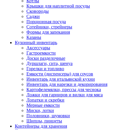
Котлы
Крышки для наплитной посуды
Сковороды
Саджи
Порционная посуда
Сотейники, стрейнеры
Формы для запекания
Казаны
Кухонный инвентарь
Аксессуары
Гастроемкости
Доски разделочные
Дуршлаги, сита, шенуа
Горелки и топливо
Емкости (диспенсеры) для соусов
Инвентарь для итальянской кухни
Инвентарь для нарезки и декорирования
Картофелемялки, прессы для чеснока
Ложки для гарниров и вилки для мяса
Лопатки и скребки
Мерные емкости
Миски, лотки
Половники, шумовки
Щипцы, пинцеты
Контейнеры для хранения