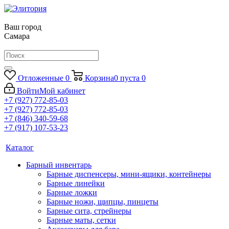
Ваш город
Самара
Отложенные
0
Корзина
0
пуста
0
Войти
Мой кабинет
+7 (927) 772-85-03
+7 (927) 772-85-03
+7 (846) 340-59-68
+7 (917) 107-53-23
Каталог
Барный инвентарь
Барные диспенсеры, мини-ящики, контейнеры
Барные линейки
Барные ложки
Барные ножи, щипцы, пинцеты
Барные сита, стрейнеры
Барные маты, сетки