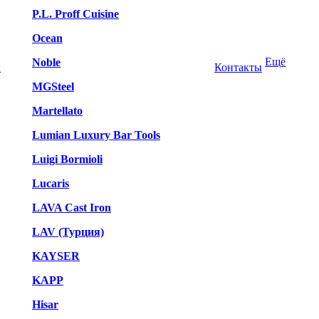
P.L. Proff Cuisine
Ocean
Ещё
Noble
ы
Контакты
MGSteel
Martellato
Lumian Luxury Bar Tools
Luigi Bormioli
Lucaris
LAVA Cast Iron
LAV (Турция)
KAYSER
KAPP
Hisar