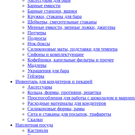
Аксессуары для бара
Барные емкости
Барные станции, ящики
Кружки, стаканы для бара
Шейкеры, смесительные стаканы
Мерные емкости, мерные ложки, джигеры
Питчеры
Подносы
Нок-боксы
Силиконовые маты, подставки для темпера
Сифоны и комплектующие
Кофейники, капельные фильтры и прочее
Мадлеры
Украшения для бара
Гейзеры
Инвентарь для кондитеров и пекарей
Аксессуары
Кольца, формы, противни, решетки
Проспособления для работы с шоколадом и марци
Расходные материалы для кондитеров
Силиконовые формы, рамы
Сита и стаканы для посыпок, трафареты
Скалки
Наплитная посуда
Кастрюли