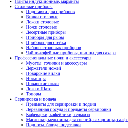
Плиты индукционные, мармиты
Столовые приборы
Подставки для приборов
Вилки столовые
Ложки столовые
Ножи столовые
Десертные приборы
Приборы для рыбы
Приборы для стейка
Наборы столовых приборов
Чайно-кофейные приборы, щипцы для сахара
Профессиональные ножи и аксессуары
Мусаты, точилки и аксессуары
Держатели ножей
Поварские вилки
Ножницы
Поварские ножи
Ложки Шато
Топоры
Сервировка и подача
Предметы для сервировки и подачи
Деревянная посуда и предметы сервировки
Кофеварки, кофейники, термосы
Масленки, мельницы для специй, сахарницы, салф
Подносы, блюда, подставки