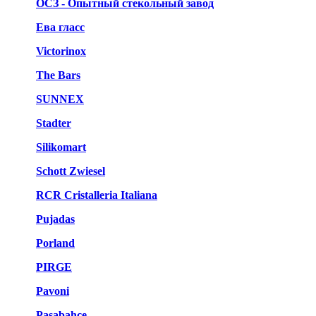
ОСЗ - Опытный стекольный завод
Ева гласс
Victorinox
The Bars
SUNNEX
Stadter
Silikomart
Schott Zwiesel
RCR Cristalleria Italiana
Pujadas
Porland
PIRGE
Pavoni
Pasabahce