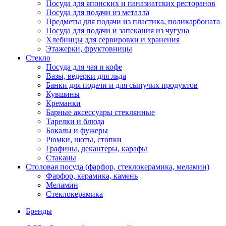
Посуда для японских и паназиатских ресторанов
Посуда для подачи из металла
Предметы для подачи из пластика, поликарбоната
Посуда для подачи и запекания из чугуна
Хлебницы для сервировки и хранения
Этажерки, фруктовницы
Стекло
Посуда для чая и кофе
Вазы, ведерки для льда
Банки для подачи и для сыпучих продуктов
Кувшины
Креманки
Барные аксессуары стеклянные
Тарелки и блюда
Бокалы и фужеры
Рюмки, шоты, стопки
Графины, декантеры, карафы
Стаканы
Столовая посуда (фарфор, стеклокерамика, меламин)
Фарфор, керамика, камень
Меламин
Стеклокерамика
Бренды