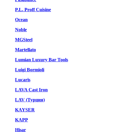
P.L. Proff Cuisine
Ocean
Noble
MGSteel
Martellato
Lumian Luxury Bar Tools
Luigi Bormioli
Lucaris
LAVA Cast Iron
LAV (Турция)
KAYSER
KAPP
Hisar