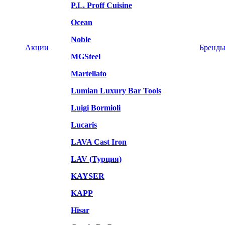
P.L. Proff Cuisine
Ocean
Noble
Акции
Бренд
MGSteel
Martellato
Lumian Luxury Bar Tools
Luigi Bormioli
Lucaris
LAVA Cast Iron
LAV (Турция)
KAYSER
KAPP
Hisar