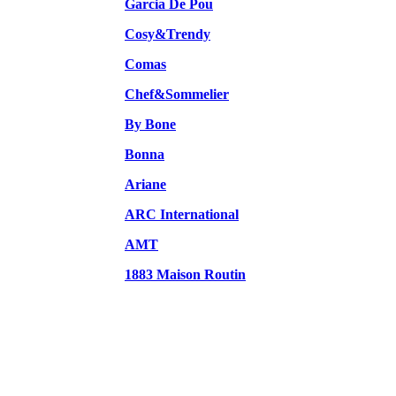
Garcia De Pou
Cosy&Trendy
Comas
Chef&Sommelier
By Bone
Bonna
Ariane
ARC International
AMT
1883 Maison Routin