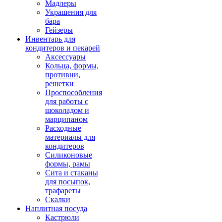
Мадлеры
Украшения для
бара
Гейзеры
Инвентарь для
кондитеров и пекарей
Аксессуары
Кольца, формы,
противни,
решетки
Проспособления
для работы с
шоколадом и
марципаном
Расходные
материалы для
кондитеров
Силиконовые
формы, рамы
Сита и стаканы
для посыпок,
трафареты
Скалки
Наплитная посуда
Кастрюли