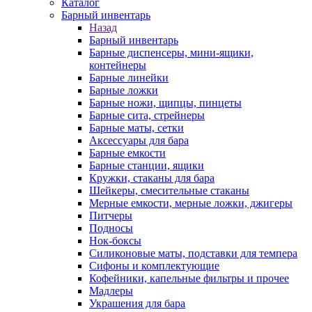
Каталог
Барный инвентарь
Назад
Барный инвентарь
Барные диспенсеры, мини-ящики,
контейнеры
Барные линейки
Барные ложки
Барные ножи, щипцы, пинцеты
Барные сита, стрейнеры
Барные маты, сетки
Аксессуары для бара
Барные емкости
Барные станции, ящики
Кружки, стаканы для бара
Шейкеры, смесительные стаканы
Мерные емкости, мерные ложки, джигеры
Питчеры
Подносы
Нок-боксы
Силиконовые маты, подставки для темпера
Сифоны и комплектующие
Кофейники, капельные фильтры и прочее
Мадлеры
Украшения для бара