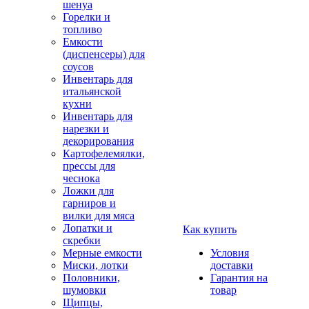
шенуа
Горелки и
топливо
Емкости
(диспенсеры) для
соусов
Инвентарь для
итальянской
кухни
Инвентарь для
нарезки и
декорирования
Картофелемялки,
прессы для
чеснока
Ложки для
гарниров и
вилки для мяса
Лопатки и
Как купить
скребки
Мерные емкости
Условия
Миски, лотки
доставки
Половники,
Гарантия на
шумовки
товар
Щипцы,