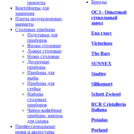
Бренды
пинцеты
Контейнеры для
ОСЗ - Опытный
хранения
стекольный
Плиты индукционные,
завод
мармиты
Столовые приборы
Ева гласс
Подставки для
приборов
Victorinox
Вилки столовые
Ложки столовые
The Bars
Ножи столовые
Десертные
SUNNEX
приборы
Приборы для
Stadter
рыбы
Приборы для
Silikomart
стейка
Наборы
Schott Zwiesel
столовых
RCR Cristalleria
приборов
Italiana
Чайно-кофейные
приборы, щипцы
Pujadas
для сахара
Профессиональные
Porland
ножи и аксессуары