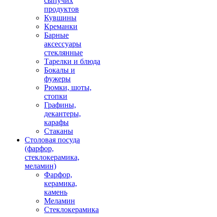
сыпучих
продуктов
Кувшины
Креманки
Барные
аксессуары
стеклянные
Тарелки и блюда
Бокалы и
фужеры
Рюмки, шоты,
стопки
Графины,
декантеры,
карафы
Стаканы
Столовая посуда
(фарфор,
стеклокерамика,
меламин)
Фарфор,
керамика,
камень
Меламин
Стеклокерамика