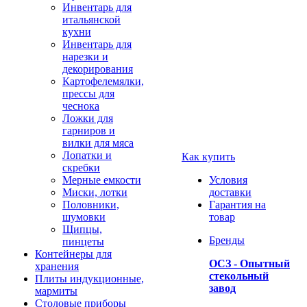
Инвентарь для
итальянской
кухни
Инвентарь для
нарезки и
декорирования
Картофелемялки,
прессы для
чеснока
Ложки для
гарниров и
вилки для мяса
Лопатки и
Как купить
скребки
Мерные емкости
Условия
Миски, лотки
доставки
Половники,
Гарантия на
шумовки
товар
Щипцы,
Бренды
пинцеты
Контейнеры для
ОСЗ - Опытный
хранения
стекольный
Плиты индукционные,
завод
мармиты
Столовые приборы