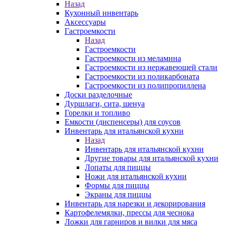
Назад
Кухонный инвентарь
Аксессуары
Гастроемкости
Назад
Гастроемкости
Гастроемкости из меламина
Гастроемкости из нержавеющей стали
Гастроемкости из поликарбоната
Гастроемкости из полипропиллена
Доски разделочные
Дуршлаги, сита, шенуа
Горелки и топливо
Емкости (диспенсеры) для соусов
Инвентарь для итальянской кухни
Назад
Инвентарь для итальянской кухни
Другие товары для итальянской кухни
Лопаты для пиццы
Ножи для итальянской кухни
Формы для пиццы
Экраны для пиццы
Инвентарь для нарезки и декорирования
Картофелемялки, прессы для чеснока
Ложки для гарниров и вилки для мяса