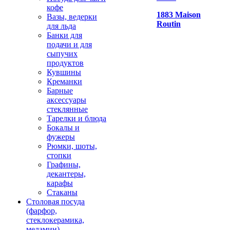
кофе
1883 Maison
Вазы, ведерки
Routin
для льда
Банки для
подачи и для
сыпучих
продуктов
Кувшины
Креманки
Барные
аксессуары
стеклянные
Тарелки и блюда
Бокалы и
фужеры
Рюмки, шоты,
стопки
Графины,
декантеры,
карафы
Стаканы
Столовая посуда
(фарфор,
стеклокерамика,
меламин)