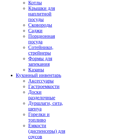
Котлы
Крышки для
наплитной
посуды
Сковороды
Саджи
Порционная
посуда
Сотейники,
стрейнеры
Формы для
запекания
Казаны
Кухонный инвентарь
Аксессуары
Гастроемкости
Доски
разделочные
Дуршлаги, сита,
шенуа
Горелки и
топливо
Емкости
(диспенсеры) для
соусов