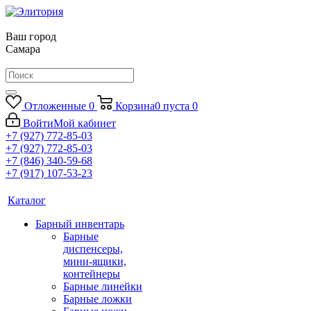
Ваш город
Самара
Отложенные
0
Корзина
0
пуста
0
Войти
Мой кабинет
+7 (927) 772-85-03
+7 (927) 772-85-03
+7 (846) 340-59-68
+7 (917) 107-53-23
Каталог
Барный инвентарь
Барные
диспенсеры,
мини-ящики,
контейнеры
Барные линейки
Барные ложки