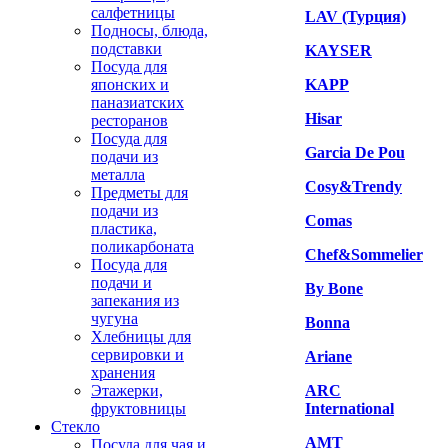
салфетницы
LAV (Турция)
Подносы, блюда,
подставки
KAYSER
Посуда для
японских и
KAPP
паназиатских
Hisar
ресторанов
Посуда для
Garcia De Pou
подачи из
металла
Cosy&Trendy
Предметы для
подачи из
Comas
пластика,
поликарбоната
Chef&Sommelier
Посуда для
подачи и
By Bone
запекания из
чугуна
Bonna
Хлебницы для
сервировки и
Ariane
хранения
Этажерки,
ARC
фруктовницы
International
Стекло
AMT
Посуда для чая и