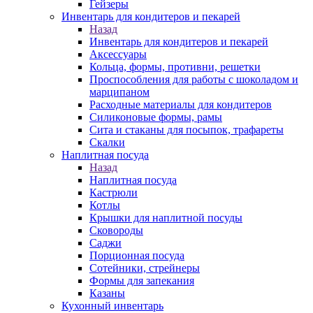
Гейзеры
Инвентарь для кондитеров и пекарей
Назад
Инвентарь для кондитеров и пекарей
Аксессуары
Кольца, формы, противни, решетки
Проспособления для работы с шоколадом и
марципаном
Расходные материалы для кондитеров
Силиконовые формы, рамы
Сита и стаканы для посыпок, трафареты
Скалки
Наплитная посуда
Назад
Наплитная посуда
Кастрюли
Котлы
Крышки для наплитной посуды
Сковороды
Саджи
Порционная посуда
Сотейники, стрейнеры
Формы для запекания
Казаны
Кухонный инвентарь