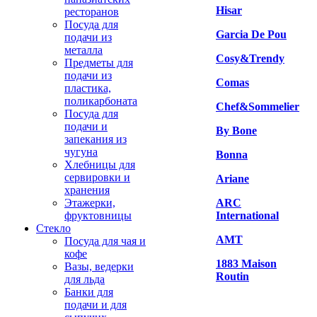
Hisar
ресторанов
Посуда для
Garcia De Pou
подачи из
металла
Cosy&Trendy
Предметы для
подачи из
Comas
пластика,
поликарбоната
Chef&Sommelier
Посуда для
подачи и
By Bone
запекания из
чугуна
Bonna
Хлебницы для
сервировки и
Ariane
хранения
Этажерки,
ARC
фруктовницы
International
Стекло
AMT
Посуда для чая и
кофе
1883 Maison
Вазы, ведерки
Routin
для льда
Банки для
подачи и для