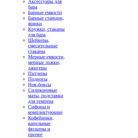
Аксессуары для
бара
Барные емкости
Барные станции,
ящики
Кружки, стаканы
для бара
Шейкеры,
смесительные
стаканы
Мерные емкости,
мерные ложки,
джигеры
Питчеры
Подносы
Нок-боксы
Силиконовые
маты, подставки
для темпера
Сифоны и
комплектующие
Кофейники,
капельные
фильтры и
прочее