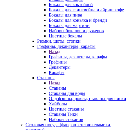
Бокалы для коктейлей
Бокалы для глинтвейна и айриш кофе
Бокалы для пива
Бокалы для коньяка и бренди
Бокалы для мартини
Наборы бокалов и фужеров
Цветные бокалы
Рюмки, шоты, стопки
Графины, декантеры, карафы
Назад
Графины, декантеры, карафы
Графины
Декантеры
Карафы
Стаканы
Назад
Стаканы
Стаканы для воды
Олд фэшны, роксы, стаканы для виски
Хайболы
Цветные стаканы
Стаканы Тики
Наборы стаканов
Столовая посуда (фарфор, стеклокерамика,
меламин)