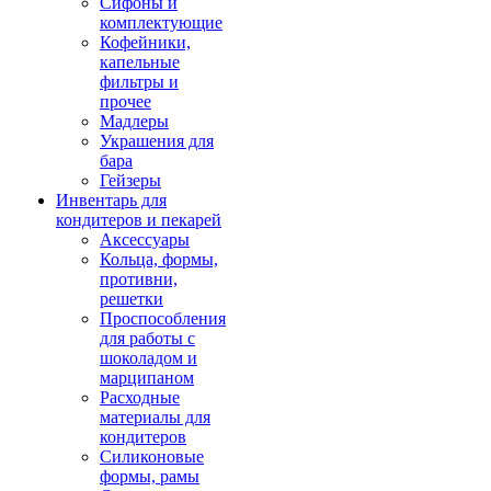
Сифоны и
комплектующие
Кофейники,
капельные
фильтры и
прочее
Мадлеры
Украшения для
бара
Гейзеры
Инвентарь для
кондитеров и пекарей
Аксессуары
Кольца, формы,
противни,
решетки
Проспособления
для работы с
шоколадом и
марципаном
Расходные
материалы для
кондитеров
Силиконовые
формы, рамы