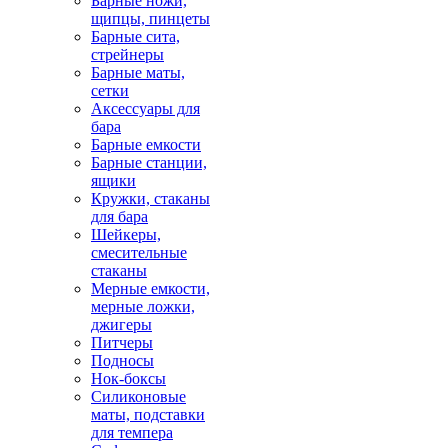
Барные ножи,
щипцы, пинцеты
Барные сита,
стрейнеры
Барные маты,
сетки
Аксессуары для
бара
Барные емкости
Барные станции,
ящики
Кружки, стаканы
для бара
Шейкеры,
смесительные
стаканы
Мерные емкости,
мерные ложки,
джигеры
Питчеры
Подносы
Нок-боксы
Силиконовые
маты, подставки
для темпера