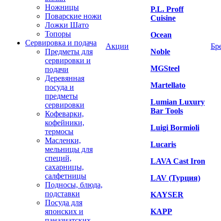
Ножницы
P.L. Proff
Поварские ножи
Cuisine
Ложки Шато
Топоры
Ocean
Сервировка и подача
Акции
Бр
Предметы для
Noble
сервировки и
MGSteel
подачи
Деревянная
Martellato
посуда и
предметы
Lumian Luxury
сервировки
Bar Tools
Кофеварки,
кофейники,
Luigi Bormioli
термосы
Масленки,
Lucaris
мельницы для
специй,
LAVA Cast Iron
сахарницы,
салфетницы
LAV (Турция)
Подносы, блюда,
подставки
KAYSER
Посуда для
японских и
KAPP
паназиатских