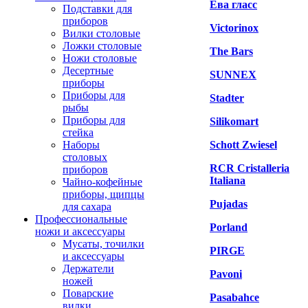
Ева гласс
Подставки для
приборов
Victorinox
Вилки столовые
Ложки столовые
The Bars
Ножи столовые
Десертные
SUNNEX
приборы
Приборы для
Stadter
рыбы
Приборы для
Silikomart
стейка
Наборы
Schott Zwiesel
столовых
RCR Cristalleria
приборов
Italiana
Чайно-кофейные
приборы, щипцы
Pujadas
для сахара
Профессиональные
Porland
ножи и аксессуары
Мусаты, точилки
PIRGE
и аксессуары
Держатели
Pavoni
ножей
Поварские
Pasabahce
вилки