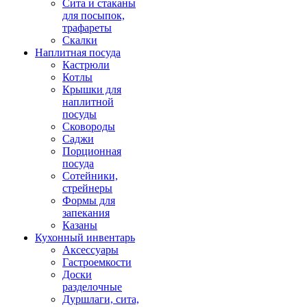
Сита и стаканы
для посыпок,
трафареты
Скалки
Наплитная посуда
Кастрюли
Котлы
Крышки для
наплитной
посуды
Сковороды
Саджи
Порционная
посуда
Сотейники,
стрейнеры
Формы для
запекания
Казаны
Кухонный инвентарь
Аксессуары
Гастроемкости
Доски
разделочные
Дуршлаги, сита,