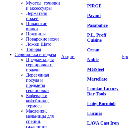
Мусаты, точилки
PIRGE
и аксессуары
Держатели
Pavoni
ножей
Поварские
Pasabahce
вилки
Ножницы
P.L. Proff
Поварские ножи
Cuisine
Ложки Шато
Топоры
Ocean
Сервировка и подача
Акции
Бр
Предметы для
Noble
сервировки и
MGSteel
подачи
Деревянная
Martellato
посуда и
предметы
Lumian Luxury
сервировки
Bar Tools
Кофеварки,
кофейники,
Luigi Bormioli
термосы
Масленки,
Lucaris
мельницы для
специй,
LAVA Cast Iron
сахарницы,