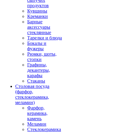
сыпучих
продуктов
Кувшины
Креманки
Барные
аксессуары
стеклянные
Тарелки и блюда
Бокалы и
фужеры
Рюмки, шоты,
стопки
Графины,
декантеры,
карафы
Стаканы
Столовая посуда
(фарфор,
стеклокерамика,
меламин)
Фарфор,
керамика,
камень
Меламин
Стеклокерамика