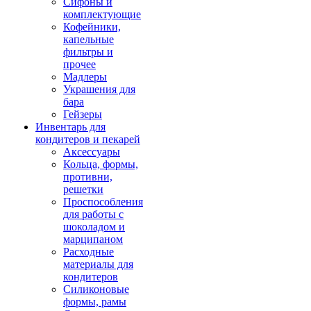
Сифоны и
комплектующие
Кофейники,
капельные
фильтры и
прочее
Мадлеры
Украшения для
бара
Гейзеры
Инвентарь для
кондитеров и пекарей
Аксессуары
Кольца, формы,
противни,
решетки
Проспособления
для работы с
шоколадом и
марципаном
Расходные
материалы для
кондитеров
Силиконовые
формы, рамы