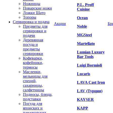
Ножницы
P.L. Proff
Поварские ножи
Cuisine
Ложки Шато
Топоры
Ocean
Сервировка и подача
Акции
Бр
Предметы для
Noble
сервировки и
MGSteel
подачи
Деревянная
Martellato
посуда и
предметы
Lumian Luxury
сервировки
Bar Tools
Кофеварки,
кофейники,
Luigi Bormioli
термосы
Масленки,
Lucaris
мельницы для
специй,
LAVA Cast Iron
сахарницы,
салфетницы
LAV (Турция)
Подносы, блюда,
подставки
KAYSER
Посуда для
японских и
KAPP
паназиатских