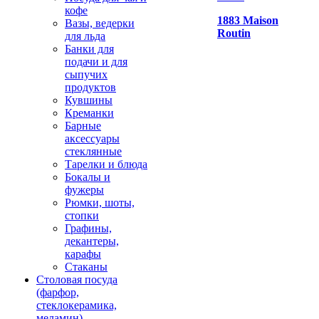
кофе
1883 Maison
Вазы, ведерки
Routin
для льда
Банки для
подачи и для
сыпучих
продуктов
Кувшины
Креманки
Барные
аксессуары
стеклянные
Тарелки и блюда
Бокалы и
фужеры
Рюмки, шоты,
стопки
Графины,
декантеры,
карафы
Стаканы
Столовая посуда
(фарфор,
стеклокерамика,
меламин)