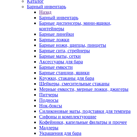
Каталог
Барный инвентарь
Назад
Барный инвентарь
Барные диспенсеры, мини-ящики,
контейнеры
Барные линейки
Барные ложки
Барные ножи, щипцы, пинцеты
Барные сита, стрейнеры
Барные маты, сетки
Аксессуары для бара
Барные емкости
Барные станции, ящики
Кружки, стаканы для бара
Шейкеры, смесительные стаканы
Мерные емкости, мерные ложки, джигеры
Питчеры
Подносы
Нок-боксы
Силиконовые маты, подставки для темпера
Сифоны и комплектующие
Кофейники, капельные фильтры и прочее
Мадлеры
Украшения для бара