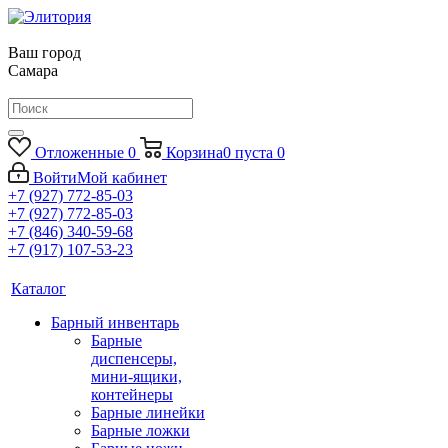
Ваш город
Самара
Отложенные
0
Корзина
0
пуста
0
Войти
Мой кабинет
+7 (927) 772-85-03
+7 (927) 772-85-03
+7 (846) 340-59-68
+7 (917) 107-53-23
Каталог
Барный инвентарь
Барные
диспенсеры,
мини-ящики,
контейнеры
Барные линейки
Барные ложки