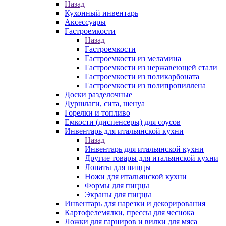
Назад
Кухонный инвентарь
Аксессуары
Гастроемкости
Назад
Гастроемкости
Гастроемкости из меламина
Гастроемкости из нержавеющей стали
Гастроемкости из поликарбоната
Гастроемкости из полипропиллена
Доски разделочные
Дуршлаги, сита, шенуа
Горелки и топливо
Емкости (диспенсеры) для соусов
Инвентарь для итальянской кухни
Назад
Инвентарь для итальянской кухни
Другие товары для итальянской кухни
Лопаты для пиццы
Ножи для итальянской кухни
Формы для пиццы
Экраны для пиццы
Инвентарь для нарезки и декорирования
Картофелемялки, прессы для чеснока
Ложки для гарниров и вилки для мяса