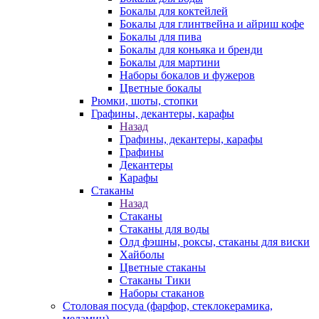
Бокалы для коктейлей
Бокалы для глинтвейна и айриш кофе
Бокалы для пива
Бокалы для коньяка и бренди
Бокалы для мартини
Наборы бокалов и фужеров
Цветные бокалы
Рюмки, шоты, стопки
Графины, декантеры, карафы
Назад
Графины, декантеры, карафы
Графины
Декантеры
Карафы
Стаканы
Назад
Стаканы
Стаканы для воды
Олд фэшны, роксы, стаканы для виски
Хайболы
Цветные стаканы
Стаканы Тики
Наборы стаканов
Столовая посуда (фарфор, стеклокерамика,
меламин)