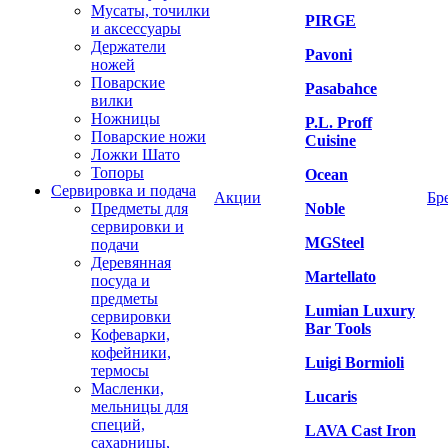
Мусаты, точилки
PIRGE
и аксессуары
Держатели
Pavoni
ножей
Поварские
Pasabahce
вилки
Ножницы
P.L. Proff
Поварские ножи
Cuisine
Ложки Шато
Топоры
Ocean
Сервировка и подача
Акции
Бр
Предметы для
Noble
сервировки и
MGSteel
подачи
Деревянная
Martellato
посуда и
предметы
Lumian Luxury
сервировки
Bar Tools
Кофеварки,
кофейники,
Luigi Bormioli
термосы
Масленки,
Lucaris
мельницы для
специй,
LAVA Cast Iron
сахарницы,