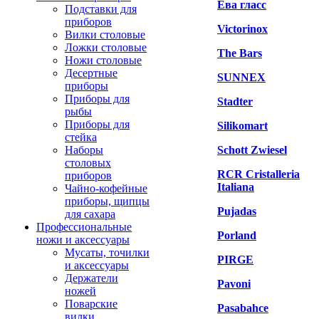
Ева гласс
Подставки для
приборов
Victorinox
Вилки столовые
Ложки столовые
The Bars
Ножи столовые
Десертные
SUNNEX
приборы
Приборы для
Stadter
рыбы
Приборы для
Silikomart
стейка
Наборы
Schott Zwiesel
столовых
RCR Cristalleria
приборов
Italiana
Чайно-кофейные
приборы, щипцы
Pujadas
для сахара
Профессиональные
Porland
ножи и аксессуары
Мусаты, точилки
PIRGE
и аксессуары
Держатели
Pavoni
ножей
Поварские
Pasabahce
вилки