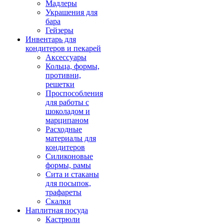
Мадлеры
Украшения для
бара
Гейзеры
Инвентарь для
кондитеров и пекарей
Аксессуары
Кольца, формы,
противни,
решетки
Проспособления
для работы с
шоколадом и
марципаном
Расходные
материалы для
кондитеров
Силиконовые
формы, рамы
Сита и стаканы
для посыпок,
трафареты
Скалки
Наплитная посуда
Кастрюли