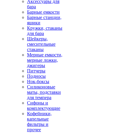
Аксессуары для
бара
Барные емкости
Барные станции,
ящики
Кружки, стаканы
для бара
Шейкеры,
смесительные
стаканы
Мерные емкости,
мерные ложки,
джигеры
Питчеры
Подносы
Нок-боксы
Силиконовые
маты, подставки
для темпера
Сифоны и
комплектующие
Кофейники,
капельные
фильтры и
прочее