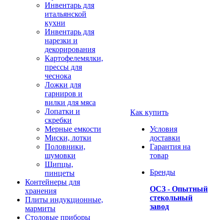
Инвентарь для
итальянской
кухни
Инвентарь для
нарезки и
декорирования
Картофелемялки,
прессы для
чеснока
Ложки для
гарниров и
вилки для мяса
Лопатки и
Как купить
скребки
Мерные емкости
Условия
Миски, лотки
доставки
Половники,
Гарантия на
шумовки
товар
Щипцы,
Бренды
пинцеты
Контейнеры для
ОСЗ - Опытный
хранения
стекольный
Плиты индукционные,
завод
мармиты
Столовые приборы