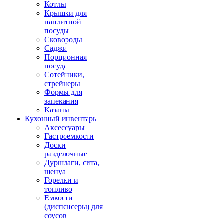
Котлы
Крышки для
наплитной
посуды
Сковороды
Саджи
Порционная
посуда
Сотейники,
стрейнеры
Формы для
запекания
Казаны
Кухонный инвентарь
Аксессуары
Гастроемкости
Доски
разделочные
Дуршлаги, сита,
шенуа
Горелки и
топливо
Емкости
(диспенсеры) для
соусов