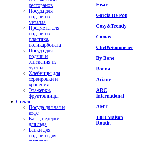
Hisar
ресторанов
Посуда для
Garcia De Pou
подачи из
металла
Cosy&Trendy
Предметы для
подачи из
Comas
пластика,
поликарбоната
Chef&Sommelier
Посуда для
подачи и
By Bone
запекания из
чугуна
Bonna
Хлебницы для
сервировки и
Ariane
хранения
Этажерки,
ARC
фруктовницы
International
Стекло
AMT
Посуда для чая и
кофе
1883 Maison
Вазы, ведерки
Routin
для льда
Банки для
подачи и для