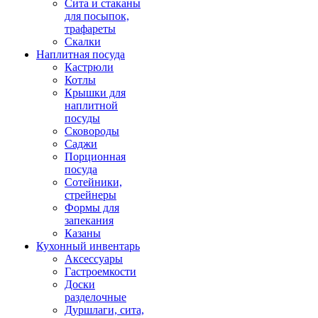
Сита и стаканы
для посыпок,
трафареты
Скалки
Наплитная посуда
Кастрюли
Котлы
Крышки для
наплитной
посуды
Сковороды
Саджи
Порционная
посуда
Сотейники,
стрейнеры
Формы для
запекания
Казаны
Кухонный инвентарь
Аксессуары
Гастроемкости
Доски
разделочные
Дуршлаги, сита,