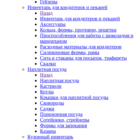
Гейзеры
Инвентарь для кондитеров и пекарей
Назад
Инвентарь для кондитеров и пекарей
Аксессуары
Кольца, формы, противни, решетки
Проспособления для работы с шоколадом и
марципаном
Расходные материалы для кондитеров
Силиконовые формы, рамы
Сита и стаканы для посыпок, трафареты
Скалки
Наплитная посуда
Назад
Наплитная посуда
Кастрюли
Котлы
Крышки для наплитной посуды
Сковороды
Саджи
Порционная посуда
Сотейники, стрейнеры
Формы для запекания
Казаны
Кухонный инвентарь