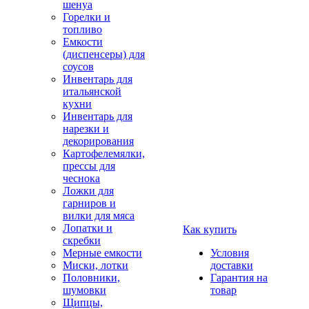
шенуа
Горелки и
топливо
Емкости
(диспенсеры) для
соусов
Инвентарь для
итальянской
кухни
Инвентарь для
нарезки и
декорирования
Картофелемялки,
прессы для
чеснока
Ложки для
гарниров и
вилки для мяса
Лопатки и
Как купить
скребки
Мерные емкости
Условия
Миски, лотки
доставки
Половники,
Гарантия на
шумовки
товар
Щипцы,