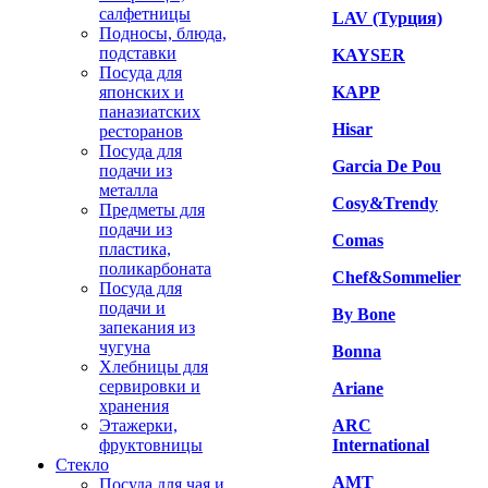
салфетницы
LAV (Турция)
Подносы, блюда,
подставки
KAYSER
Посуда для
японских и
KAPP
паназиатских
Hisar
ресторанов
Посуда для
Garcia De Pou
подачи из
металла
Cosy&Trendy
Предметы для
подачи из
Comas
пластика,
поликарбоната
Chef&Sommelier
Посуда для
подачи и
By Bone
запекания из
чугуна
Bonna
Хлебницы для
сервировки и
Ariane
хранения
Этажерки,
ARC
фруктовницы
International
Стекло
AMT
Посуда для чая и