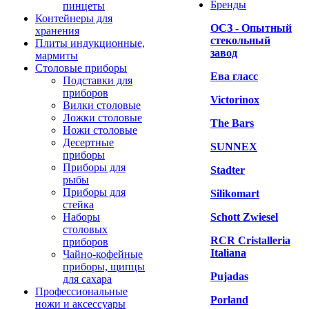
Бренды
пинцеты
Контейнеры для
ОСЗ - Опытный
хранения
стекольный
Плиты индукционные,
завод
мармиты
Столовые приборы
Ева гласс
Подставки для
приборов
Victorinox
Вилки столовые
Ложки столовые
The Bars
Ножи столовые
Десертные
SUNNEX
приборы
Приборы для
Stadter
рыбы
Приборы для
Silikomart
стейка
Наборы
Schott Zwiesel
столовых
RCR Cristalleria
приборов
Italiana
Чайно-кофейные
приборы, щипцы
Pujadas
для сахара
Профессиональные
Porland
ножи и аксессуары