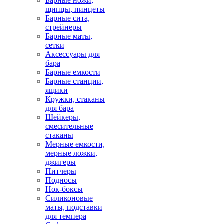
Барные ножи,
щипцы, пинцеты
Барные сита,
стрейнеры
Барные маты,
сетки
Аксессуары для
бара
Барные емкости
Барные станции,
ящики
Кружки, стаканы
для бара
Шейкеры,
смесительные
стаканы
Мерные емкости,
мерные ложки,
джигеры
Питчеры
Подносы
Нок-боксы
Силиконовые
маты, подставки
для темпера