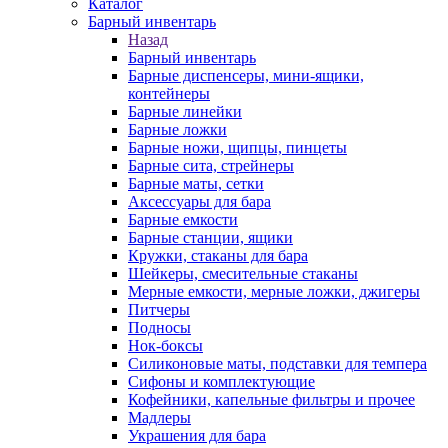
Каталог
Барный инвентарь
Назад
Барный инвентарь
Барные диспенсеры, мини-ящики,
контейнеры
Барные линейки
Барные ложки
Барные ножи, щипцы, пинцеты
Барные сита, стрейнеры
Барные маты, сетки
Аксессуары для бара
Барные емкости
Барные станции, ящики
Кружки, стаканы для бара
Шейкеры, смесительные стаканы
Мерные емкости, мерные ложки, джигеры
Питчеры
Подносы
Нок-боксы
Силиконовые маты, подставки для темпера
Сифоны и комплектующие
Кофейники, капельные фильтры и прочее
Мадлеры
Украшения для бара