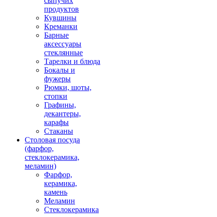
сыпучих
продуктов
Кувшины
Креманки
Барные
аксессуары
стеклянные
Тарелки и блюда
Бокалы и
фужеры
Рюмки, шоты,
стопки
Графины,
декантеры,
карафы
Стаканы
Столовая посуда
(фарфор,
стеклокерамика,
меламин)
Фарфор,
керамика,
камень
Меламин
Стеклокерамика