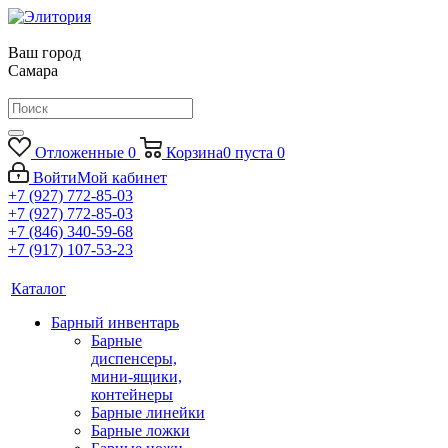
Ваш город
Самара
Отложенные
0
Корзина
0
пуста
0
Войти
Мой кабинет
+7 (927) 772-85-03
+7 (927) 772-85-03
+7 (846) 340-59-68
+7 (917) 107-53-23
Каталог
Барный инвентарь
Барные
диспенсеры,
мини-ящики,
контейнеры
Барные линейки
Барные ложки