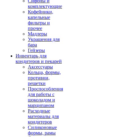
Сифоны и
комплектующие
Кофейники,
капельные
фильтры и
прочее
Мадлеры
Украшения для
бара
Гейзеры
Инвентарь для
кондитеров и пекарей
Аксессуары
Кольца, формы,
противни,
решетки
Проспособления
для работы с
шоколадом и
марципаном
Расходные
материалы для
кондитеров
Силиконовые
формы, рамы