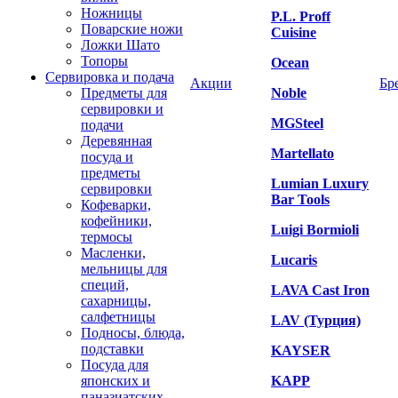
Ножницы
P.L. Proff
Поварские ножи
Cuisine
Ложки Шато
Топоры
Ocean
Сервировка и подача
Акции
Бр
Предметы для
Noble
сервировки и
MGSteel
подачи
Деревянная
Martellato
посуда и
предметы
Lumian Luxury
сервировки
Bar Tools
Кофеварки,
кофейники,
Luigi Bormioli
термосы
Масленки,
Lucaris
мельницы для
специй,
LAVA Cast Iron
сахарницы,
салфетницы
LAV (Турция)
Подносы, блюда,
подставки
KAYSER
Посуда для
японских и
KAPP
паназиатских