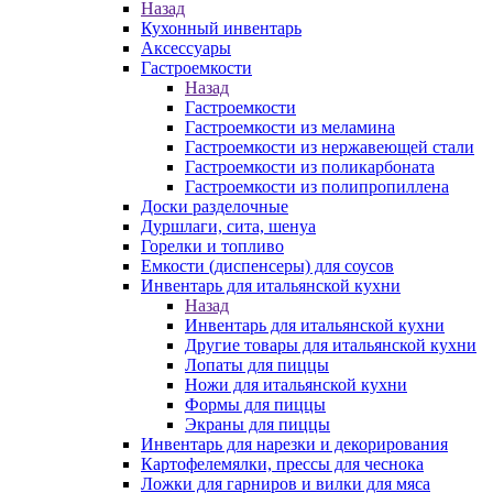
Назад
Кухонный инвентарь
Аксессуары
Гастроемкости
Назад
Гастроемкости
Гастроемкости из меламина
Гастроемкости из нержавеющей стали
Гастроемкости из поликарбоната
Гастроемкости из полипропиллена
Доски разделочные
Дуршлаги, сита, шенуа
Горелки и топливо
Емкости (диспенсеры) для соусов
Инвентарь для итальянской кухни
Назад
Инвентарь для итальянской кухни
Другие товары для итальянской кухни
Лопаты для пиццы
Ножи для итальянской кухни
Формы для пиццы
Экраны для пиццы
Инвентарь для нарезки и декорирования
Картофелемялки, прессы для чеснока
Ложки для гарниров и вилки для мяса