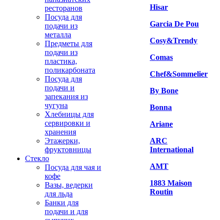
Hisar
ресторанов
Посуда для
Garcia De Pou
подачи из
металла
Cosy&Trendy
Предметы для
подачи из
Comas
пластика,
поликарбоната
Chef&Sommelier
Посуда для
подачи и
By Bone
запекания из
чугуна
Bonna
Хлебницы для
сервировки и
Ariane
хранения
Этажерки,
ARC
фруктовницы
International
Стекло
AMT
Посуда для чая и
кофе
1883 Maison
Вазы, ведерки
Routin
для льда
Банки для
подачи и для