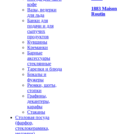
кофе
1883 Maison
Вазы, ведерки
Routin
для льда
Банки для
подачи и для
сыпучих
продуктов
Кувшины
Креманки
Барные
аксессуары
стеклянные
Тарелки и блюда
Бокалы и
фужеры
Рюмки, шоты,
стопки
Графины,
декантеры,
карафы
Стаканы
Столовая посуда
(фарфор,
стеклокерамика,
меламин)