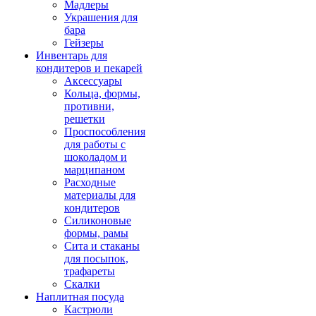
Мадлеры
Украшения для
бара
Гейзеры
Инвентарь для
кондитеров и пекарей
Аксессуары
Кольца, формы,
противни,
решетки
Проспособления
для работы с
шоколадом и
марципаном
Расходные
материалы для
кондитеров
Силиконовые
формы, рамы
Сита и стаканы
для посыпок,
трафареты
Скалки
Наплитная посуда
Кастрюли