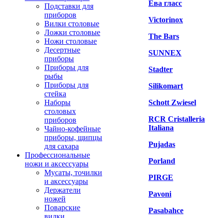
Ева гласс
Подставки для
приборов
Victorinox
Вилки столовые
Ложки столовые
The Bars
Ножи столовые
Десертные
SUNNEX
приборы
Приборы для
Stadter
рыбы
Приборы для
Silikomart
стейка
Наборы
Schott Zwiesel
столовых
RCR Cristalleria
приборов
Italiana
Чайно-кофейные
приборы, щипцы
Pujadas
для сахара
Профессиональные
Porland
ножи и аксессуары
Мусаты, точилки
PIRGE
и аксессуары
Держатели
Pavoni
ножей
Поварские
Pasabahce
вилки