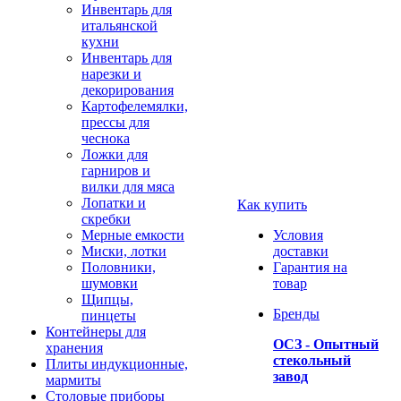
Инвентарь для
итальянской
кухни
Инвентарь для
нарезки и
декорирования
Картофелемялки,
прессы для
чеснока
Ложки для
гарниров и
вилки для мяса
Лопатки и
Как купить
скребки
Мерные емкости
Условия
Миски, лотки
доставки
Половники,
Гарантия на
шумовки
товар
Щипцы,
Бренды
пинцеты
Контейнеры для
ОСЗ - Опытный
хранения
стекольный
Плиты индукционные,
завод
мармиты
Столовые приборы