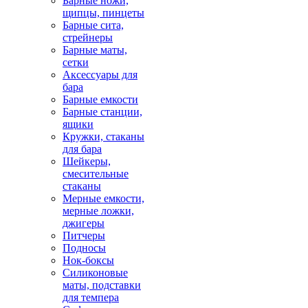
Барные ножи,
щипцы, пинцеты
Барные сита,
стрейнеры
Барные маты,
сетки
Аксессуары для
бара
Барные емкости
Барные станции,
ящики
Кружки, стаканы
для бара
Шейкеры,
смесительные
стаканы
Мерные емкости,
мерные ложки,
джигеры
Питчеры
Подносы
Нок-боксы
Силиконовые
маты, подставки
для темпера