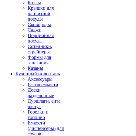
Котлы
Крышки для
наплитной
посуды
Сковороды
Саджи
Порционная
посуда
Сотейники,
стрейнеры
Формы для
запекания
Казаны
Кухонный инвентарь
Аксессуары
Гастроемкости
Доски
разделочные
Дуршлаги, сита,
шенуа
Горелки и
топливо
Емкости
(диспенсеры) для
соусов