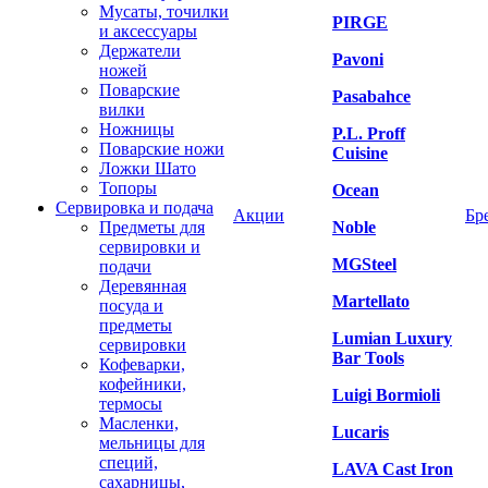
Мусаты, точилки
PIRGE
и аксессуары
Держатели
Pavoni
ножей
Поварские
Pasabahce
вилки
Ножницы
P.L. Proff
Поварские ножи
Cuisine
Ложки Шато
Топоры
Ocean
Сервировка и подача
Акции
Бр
Предметы для
Noble
сервировки и
MGSteel
подачи
Деревянная
Martellato
посуда и
предметы
Lumian Luxury
сервировки
Bar Tools
Кофеварки,
кофейники,
Luigi Bormioli
термосы
Масленки,
Lucaris
мельницы для
специй,
LAVA Cast Iron
сахарницы,