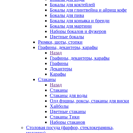
Бокалы для коктейлей
Бокалы для глинтвейна и айриш кофе
Бокалы для пива
Бокалы для коньяка и бренди
Бокалы для мартини
Наборы бокалов и фужеров
Цветные бокалы
Рюмки, шоты, стопки
Графины, декантеры, карафы
Назад
Графины, декантеры, карафы
Графины
Декантеры
Карафы
Стаканы
Назад
Стаканы
Стаканы для воды
Олд фэшны, роксы, стаканы для виски
Хайболы
Цветные стаканы
Стаканы Тики
Наборы стаканов
Столовая посуда (фарфор, стеклокерамика,
меламин)