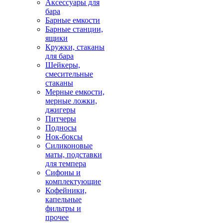
Аксессуары для
бара
Барные емкости
Барные станции,
ящики
Кружки, стаканы
для бара
Шейкеры,
смесительные
стаканы
Мерные емкости,
мерные ложки,
джигеры
Питчеры
Подносы
Нок-боксы
Силиконовые
маты, подставки
для темпера
Сифоны и
комплектующие
Кофейники,
капельные
фильтры и
прочее