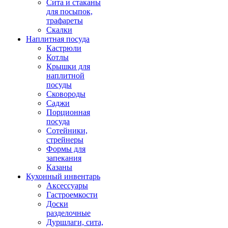
Сита и стаканы
для посыпок,
трафареты
Скалки
Наплитная посуда
Кастрюли
Котлы
Крышки для
наплитной
посуды
Сковороды
Саджи
Порционная
посуда
Сотейники,
стрейнеры
Формы для
запекания
Казаны
Кухонный инвентарь
Аксессуары
Гастроемкости
Доски
разделочные
Дуршлаги, сита,