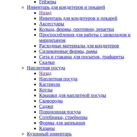
Гейзеры
Инвентарь для кондитеров и пекарей
Назад
Инвентарь для кондитеров и пекарей
Аксессуары
Кольца, формы, противни, решетки
Проспособления для работы с шоколадом и
марципаном
Расходные материалы для кондитеров
Силиконовые формы, рамы
Сита и стаканы для посыпок, трафареты
Скалки
Наплитная посуда
Назад
Наплитная посуда
Кастрюли
Котлы
Крышки для наплитной посуды
Сковороды
Саджи
Порционная посуда
Сотейники, стрейнеры
Формы для запекания
Казаны
Кухонный инвентарь