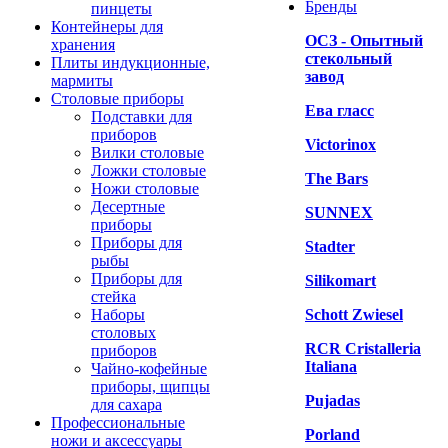
Бренды
пинцеты
Контейнеры для
ОСЗ - Опытный
хранения
стекольный
Плиты индукционные,
завод
мармиты
Столовые приборы
Ева гласс
Подставки для
приборов
Victorinox
Вилки столовые
Ложки столовые
The Bars
Ножи столовые
Десертные
SUNNEX
приборы
Приборы для
Stadter
рыбы
Приборы для
Silikomart
стейка
Наборы
Schott Zwiesel
столовых
RCR Cristalleria
приборов
Italiana
Чайно-кофейные
приборы, щипцы
Pujadas
для сахара
Профессиональные
Porland
ножи и аксессуары