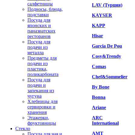
салфетницы
LAV (Турция)
Подносы, блюда,
подставки
KAYSER
Посуда для
японских и
KAPP
паназиатских
Hisar
ресторанов
Посуда для
Garcia De Pou
подачи из
металла
Cosy&Trendy
Предметы для
подачи из
Comas
пластика,
поликарбоната
Chef&Sommelier
Посуда для
подачи и
By Bone
запекания из
чугуна
Bonna
Хлебницы для
сервировки и
Ariane
хранения
Этажерки,
ARC
фруктовницы
International
Стекло
AMT
Посуда для чая и