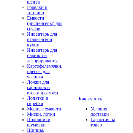
шенуа
Горелки и
топливо
Емкости
(диспенсеры) для
соусов
Инвентарь для
итальянской
кухни
Инвентарь для
нарезки и
декорирования
Картофелемялки,
прессы для
чеснока
Ложки для
гарниров и
вилки для мяса
Лопатки и
Как купить
скребки
Мерные емкости
Условия
Миски, лотки
доставки
Половники,
Гарантия на
шумовки
товар
Щипцы,