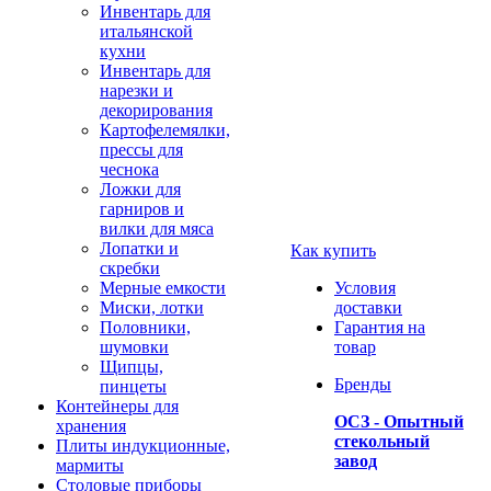
Инвентарь для
итальянской
кухни
Инвентарь для
нарезки и
декорирования
Картофелемялки,
прессы для
чеснока
Ложки для
гарниров и
вилки для мяса
Лопатки и
Как купить
скребки
Мерные емкости
Условия
Миски, лотки
доставки
Половники,
Гарантия на
шумовки
товар
Щипцы,
Бренды
пинцеты
Контейнеры для
ОСЗ - Опытный
хранения
стекольный
Плиты индукционные,
завод
мармиты
Столовые приборы