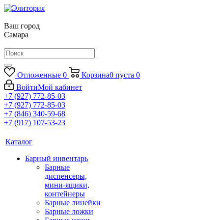
Ваш город
Самара
Отложенные
0
Корзина
0
пуста
0
Войти
Мой кабинет
+7 (927) 772-85-03
+7 (927) 772-85-03
+7 (846) 340-59-68
+7 (917) 107-53-23
Каталог
Барный инвентарь
Барные
диспенсеры,
мини-ящики,
контейнеры
Барные линейки
Барные ложки