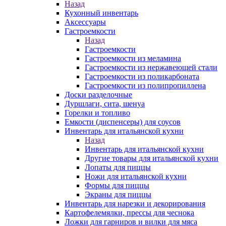
Назад
Кухонный инвентарь
Аксессуары
Гастроемкости
Назад
Гастроемкости
Гастроемкости из меламина
Гастроемкости из нержавеющей стали
Гастроемкости из поликарбоната
Гастроемкости из полипропиллена
Доски разделочные
Дуршлаги, сита, шенуа
Горелки и топливо
Емкости (диспенсеры) для соусов
Инвентарь для итальянской кухни
Назад
Инвентарь для итальянской кухни
Другие товары для итальянской кухни
Лопаты для пиццы
Ножи для итальянской кухни
Формы для пиццы
Экраны для пиццы
Инвентарь для нарезки и декорирования
Картофелемялки, прессы для чеснока
Ложки для гарниров и вилки для мяса