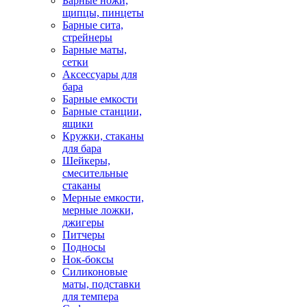
Барные ножи,
щипцы, пинцеты
Барные сита,
стрейнеры
Барные маты,
сетки
Аксессуары для
бара
Барные емкости
Барные станции,
ящики
Кружки, стаканы
для бара
Шейкеры,
смесительные
стаканы
Мерные емкости,
мерные ложки,
джигеры
Питчеры
Подносы
Нок-боксы
Силиконовые
маты, подставки
для темпера