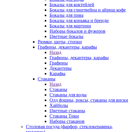
Бокалы для коктейлей
Бокалы для глинтвейна и айриш кофе
Бокалы для пива
Бокалы для коньяка и бренди
Бокалы для мартини
Наборы бокалов и фужеров
Цветные бокалы
Рюмки, шоты, стопки
Графины, декантеры, карафы
Назад
Графины, декантеры, карафы
Графины
Декантеры
Карафы
Стаканы
Назад
Стаканы
Стаканы для воды
Олд фэшны, роксы, стаканы для виски
Хайболы
Цветные стаканы
Стаканы Тики
Наборы стаканов
Столовая посуда (фарфор, стеклокерамика,
меламин)