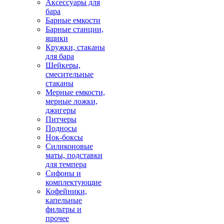
Аксессуары для
бара
Барные емкости
Барные станции,
ящики
Кружки, стаканы
для бара
Шейкеры,
смесительные
стаканы
Мерные емкости,
мерные ложки,
джигеры
Питчеры
Подносы
Нок-боксы
Силиконовые
маты, подставки
для темпера
Сифоны и
комплектующие
Кофейники,
капельные
фильтры и
прочее