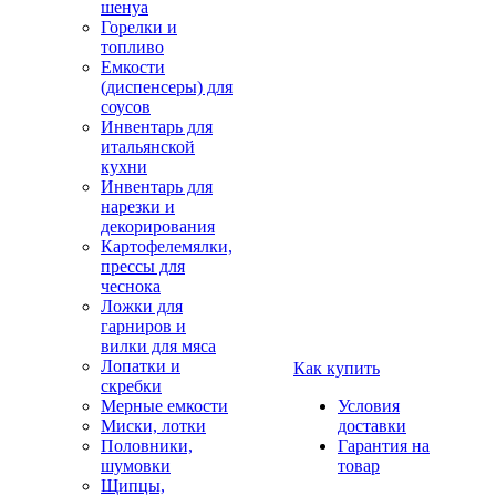
шенуа
Горелки и
топливо
Емкости
(диспенсеры) для
соусов
Инвентарь для
итальянской
кухни
Инвентарь для
нарезки и
декорирования
Картофелемялки,
прессы для
чеснока
Ложки для
гарниров и
вилки для мяса
Лопатки и
Как купить
скребки
Мерные емкости
Условия
Миски, лотки
доставки
Половники,
Гарантия на
шумовки
товар
Щипцы,