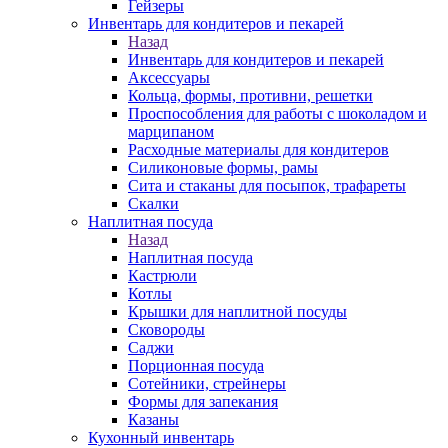
Гейзеры
Инвентарь для кондитеров и пекарей
Назад
Инвентарь для кондитеров и пекарей
Аксессуары
Кольца, формы, противни, решетки
Проспособления для работы с шоколадом и
марципаном
Расходные материалы для кондитеров
Силиконовые формы, рамы
Сита и стаканы для посыпок, трафареты
Скалки
Наплитная посуда
Назад
Наплитная посуда
Кастрюли
Котлы
Крышки для наплитной посуды
Сковороды
Саджи
Порционная посуда
Сотейники, стрейнеры
Формы для запекания
Казаны
Кухонный инвентарь