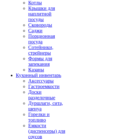
Котлы
Крышки для
наплитной
посуды
Сковороды
Саджи
Порционная
посуда
Сотейники,
стрейнеры
Формы для
запекания
Казаны
Кухонный инвентарь
Аксессуары
Гастроемкости
Доски
разделочные
Дуршлаги, сита,
шенуа
Горелки и
топливо
Емкости
(диспенсеры) для
соусов