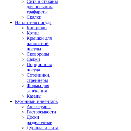
Сита и стаканы
для посыпок,
трафареты
Скалки
Наплитная посуда
Кастрюли
Котлы
Крышки для
наплитной
посуды
Сковороды
Саджи
Порционная
посуда
Сотейники,
стрейнеры
Формы для
запекания
Казаны
Кухонный инвентарь
Аксессуары
Гастроемкости
Доски
разделочные
Дуршлаги, сита,