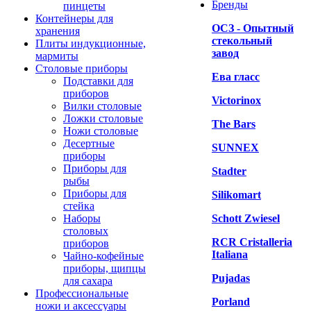
Бренды
пинцеты
Контейнеры для
ОСЗ - Опытный
хранения
стекольный
Плиты индукционные,
завод
мармиты
Столовые приборы
Ева гласс
Подставки для
приборов
Victorinox
Вилки столовые
Ложки столовые
The Bars
Ножи столовые
Десертные
SUNNEX
приборы
Приборы для
Stadter
рыбы
Приборы для
Silikomart
стейка
Наборы
Schott Zwiesel
столовых
RCR Cristalleria
приборов
Italiana
Чайно-кофейные
приборы, щипцы
Pujadas
для сахара
Профессиональные
Porland
ножи и аксессуары