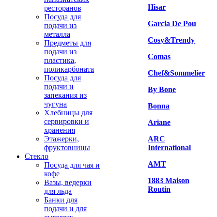
Hisar
ресторанов
Посуда для
Garcia De Pou
подачи из
металла
Cosy&Trendy
Предметы для
подачи из
Comas
пластика,
поликарбоната
Chef&Sommelier
Посуда для
подачи и
By Bone
запекания из
чугуна
Bonna
Хлебницы для
сервировки и
Ariane
хранения
Этажерки,
ARC
фруктовницы
International
Стекло
AMT
Посуда для чая и
кофе
1883 Maison
Вазы, ведерки
Routin
для льда
Банки для
подачи и для