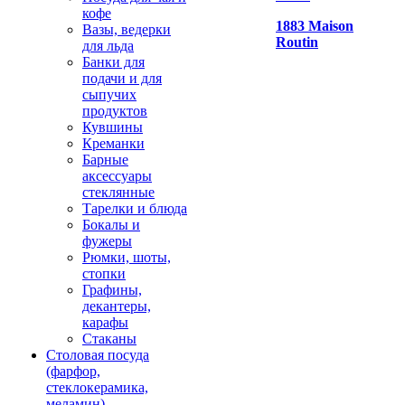
кофе
1883 Maison
Вазы, ведерки
Routin
для льда
Банки для
подачи и для
сыпучих
продуктов
Кувшины
Креманки
Барные
аксессуары
стеклянные
Тарелки и блюда
Бокалы и
фужеры
Рюмки, шоты,
стопки
Графины,
декантеры,
карафы
Стаканы
Столовая посуда
(фарфор,
стеклокерамика,
меламин)