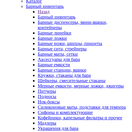
Каталог
Барный инвентарь
Назад
Барный инвентарь
Барные диспенсеры, мини-ящики,
контейнеры
Барные линейки
Барные ложки
Барные ножи, щипцы, пинцеты
Барные сита, стрейнеры
Барные маты, сетки
Аксессуары для бара
Барные емкости
Барные станции, ящики
Кружки, стаканы для бара
Шейкеры, смесительные стаканы
Мерные емкости, мерные ложки, джигеры
Питчеры
Подносы
Нок-боксы
Силиконовые маты, подставки для темпера
Сифоны и комплектующие
Кофейники, капельные фильтры и прочее
Мадлеры
Украшения для бара