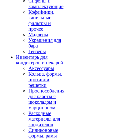
Сифоны и
комплектующие
Кофейники,
капельные
фильтры и
прочее
Мадлеры
Украшения для
бара
Гейзеры
Инвентарь для
кондитеров и пекарей
Аксессуары
Кольца, формы,
противни,
решетки
Проспособления
для работы с
шоколадом и
марципаном
Расходные
материалы для
кондитеров
Силиконовые
формы, рамы