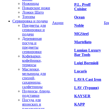
Ножницы
P.L. Proff
Поварские ножи
Cuisine
Ложки Шато
Топоры
Ocean
Сервировка и подача
Акции
Бр
Предметы для
Noble
сервировки и
MGSteel
подачи
Деревянная
Martellato
посуда и
предметы
Lumian Luxury
сервировки
Bar Tools
Кофеварки,
кофейники,
Luigi Bormioli
термосы
Масленки,
Lucaris
мельницы для
специй,
LAVA Cast Iron
сахарницы,
салфетницы
LAV (Турция)
Подносы, блюда,
подставки
KAYSER
Посуда для
японских и
KAPP
паназиатских