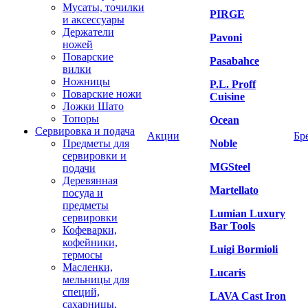
Мусаты, точилки
PIRGE
и аксессуары
Держатели
Pavoni
ножей
Поварские
Pasabahce
вилки
Ножницы
P.L. Proff
Поварские ножи
Cuisine
Ложки Шато
Топоры
Ocean
Сервировка и подача
Акции
Бр
Предметы для
Noble
сервировки и
MGSteel
подачи
Деревянная
Martellato
посуда и
предметы
Lumian Luxury
сервировки
Bar Tools
Кофеварки,
кофейники,
Luigi Bormioli
термосы
Масленки,
Lucaris
мельницы для
специй,
LAVA Cast Iron
сахарницы,