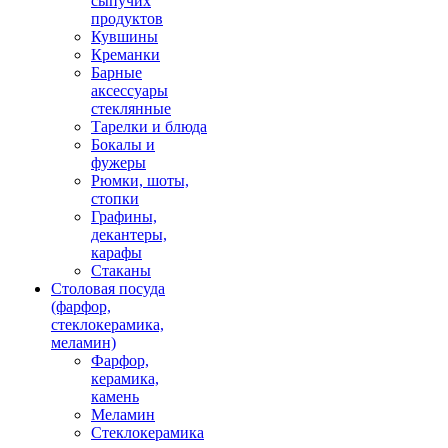
сыпучих
продуктов
Кувшины
Креманки
Барные
аксессуары
стеклянные
Тарелки и блюда
Бокалы и
фужеры
Рюмки, шоты,
стопки
Графины,
декантеры,
карафы
Стаканы
Столовая посуда
(фарфор,
стеклокерамика,
меламин)
Фарфор,
керамика,
камень
Меламин
Стеклокерамика