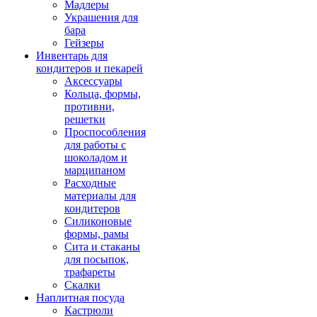
Мадлеры
Украшения для
бара
Гейзеры
Инвентарь для
кондитеров и пекарей
Аксессуары
Кольца, формы,
противни,
решетки
Проспособления
для работы с
шоколадом и
марципаном
Расходные
материалы для
кондитеров
Силиконовые
формы, рамы
Сита и стаканы
для посыпок,
трафареты
Скалки
Наплитная посуда
Кастрюли