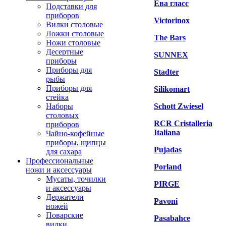
Ева гласс
Подставки для
приборов
Victorinox
Вилки столовые
Ложки столовые
The Bars
Ножи столовые
Десертные
SUNNEX
приборы
Приборы для
Stadter
рыбы
Приборы для
Silikomart
стейка
Наборы
Schott Zwiesel
столовых
RCR Cristalleria
приборов
Italiana
Чайно-кофейные
приборы, щипцы
Pujadas
для сахара
Профессиональные
Porland
ножи и аксессуары
Мусаты, точилки
PIRGE
и аксессуары
Держатели
Pavoni
ножей
Поварские
Pasabahce
вилки