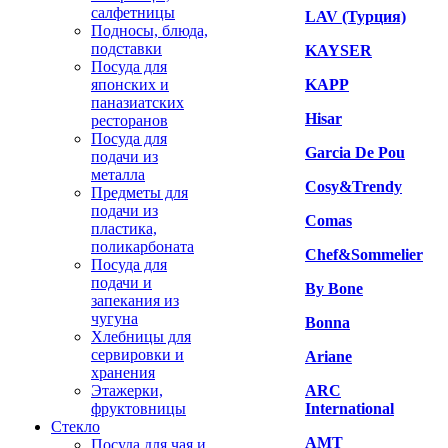
салфетницы
LAV (Турция)
Подносы, блюда,
подставки
KAYSER
Посуда для
японских и
KAPP
паназиатских
Hisar
ресторанов
Посуда для
Garcia De Pou
подачи из
металла
Cosy&Trendy
Предметы для
подачи из
Comas
пластика,
поликарбоната
Chef&Sommelier
Посуда для
подачи и
By Bone
запекания из
чугуна
Bonna
Хлебницы для
сервировки и
Ariane
хранения
Этажерки,
ARC
фруктовницы
International
Стекло
AMT
Посуда для чая и