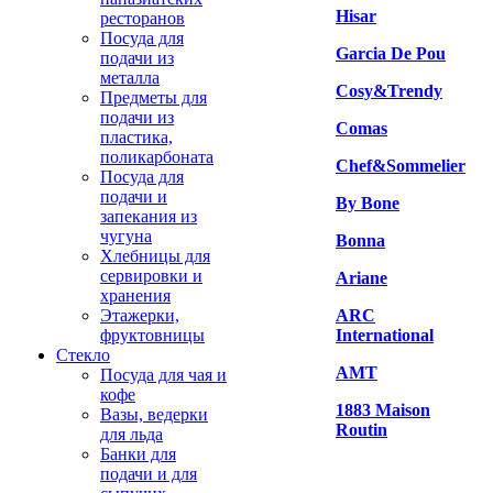
Hisar
ресторанов
Посуда для
Garcia De Pou
подачи из
металла
Cosy&Trendy
Предметы для
подачи из
Comas
пластика,
поликарбоната
Chef&Sommelier
Посуда для
подачи и
By Bone
запекания из
чугуна
Bonna
Хлебницы для
сервировки и
Ariane
хранения
Этажерки,
ARC
фруктовницы
International
Стекло
AMT
Посуда для чая и
кофе
1883 Maison
Вазы, ведерки
Routin
для льда
Банки для
подачи и для