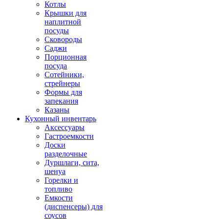
Котлы
Крышки для
наплитной
посуды
Сковороды
Саджи
Порционная
посуда
Сотейники,
стрейнеры
Формы для
запекания
Казаны
Кухонный инвентарь
Аксессуары
Гастроемкости
Доски
разделочные
Дуршлаги, сита,
шенуа
Горелки и
топливо
Емкости
(диспенсеры) для
соусов