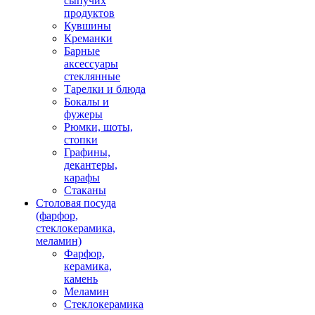
сыпучих
продуктов
Кувшины
Креманки
Барные
аксессуары
стеклянные
Тарелки и блюда
Бокалы и
фужеры
Рюмки, шоты,
стопки
Графины,
декантеры,
карафы
Стаканы
Столовая посуда
(фарфор,
стеклокерамика,
меламин)
Фарфор,
керамика,
камень
Меламин
Стеклокерамика