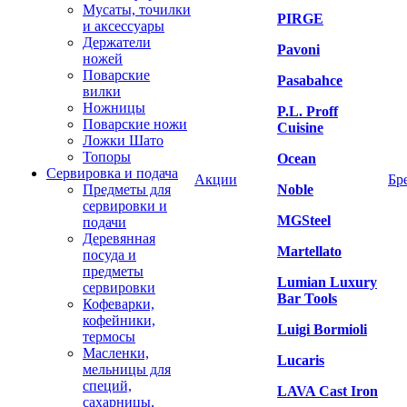
Мусаты, точилки
PIRGE
и аксессуары
Держатели
Pavoni
ножей
Поварские
Pasabahce
вилки
Ножницы
P.L. Proff
Поварские ножи
Cuisine
Ложки Шато
Топоры
Ocean
Сервировка и подача
Акции
Бр
Предметы для
Noble
сервировки и
MGSteel
подачи
Деревянная
Martellato
посуда и
предметы
Lumian Luxury
сервировки
Bar Tools
Кофеварки,
кофейники,
Luigi Bormioli
термосы
Масленки,
Lucaris
мельницы для
специй,
LAVA Cast Iron
сахарницы,