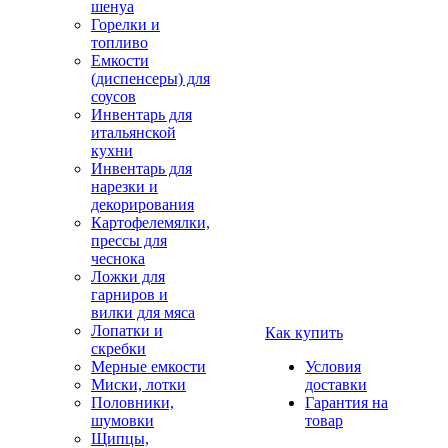
шенуа
Горелки и
топливо
Емкости
(диспенсеры) для
соусов
Инвентарь для
итальянской
кухни
Инвентарь для
нарезки и
декорирования
Картофелемялки,
прессы для
чеснока
Ложки для
гарниров и
вилки для мяса
Лопатки и
Как купить
скребки
Мерные емкости
Условия
Миски, лотки
доставки
Половники,
Гарантия на
шумовки
товар
Щипцы,