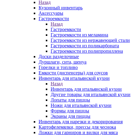
Назад
Кухонный инвентарь
Аксессуары
Гастроемкости
Назад
Гастроемкости
Гастроемкости из меламина
Гастроемкости из нержавеющей стали
Гастроемкости из поликарбоната
Гастроемкости из полипропиллена
Доски разделочные
Дуршлаги, сита, шенуа
Горелки и топливо
Емкости (диспенсеры) для соусов
Инвентарь для итальянской кухни
Назад
Инвентарь для итальянской кухни
Другие товары для итальянской кухни
Лопаты для пиццы
Ножи для итальянской кухни
Формы для пиццы
Экраны для пиццы
Инвентарь для нарезки и декорирования
Картофелемялки, прессы для чеснока
Ложки для гарниров и вилки для мяса