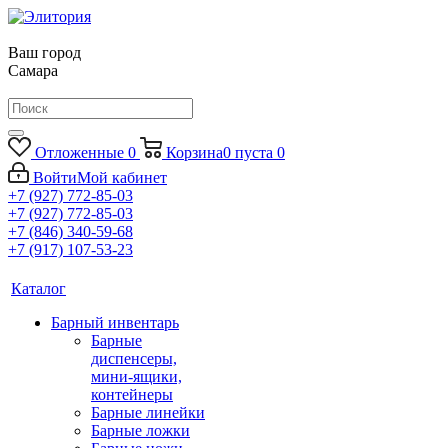
Ваш город
Самара
Отложенные
0
Корзина
0
пуста
0
Войти
Мой кабинет
+7 (927) 772-85-03
+7 (927) 772-85-03
+7 (846) 340-59-68
+7 (917) 107-53-23
Каталог
Барный инвентарь
Барные
диспенсеры,
мини-ящики,
контейнеры
Барные линейки
Барные ложки