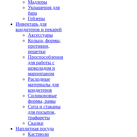
Мадлеры
Украшения для
бара
Гейзеры
Инвентарь для
кондитеров и пекарей
Аксессуары
Кольца, формы,
противни,
решетки
Проспособления
для работы с
шоколадом и
марципаном
Расходные
материалы для
кондитеров
Силиконовые
формы, рамы
Сита и стаканы
для посыпок,
трафареты
Скалки
Наплитная посуда
Кастрюли