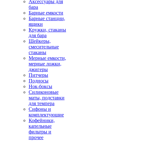
Аксессуары для
бара
Барные емкости
Барные станции,
ящики
Кружки, стаканы
для бара
Шейкеры,
смесительные
стаканы
Мерные емкости,
мерные ложки,
джигеры
Питчеры
Подносы
Нок-боксы
Силиконовые
маты, подставки
для темпера
Сифоны и
комплектующие
Кофейники,
капельные
фильтры и
прочее