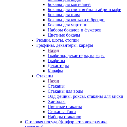
Бокалы для коктейлей
Бокалы для глинтвейна и айриш кофе
Бокалы для пива
Бокалы для коньяка и бренди
Бокалы для мартини
Наборы бокалов и фужеров
Цветные бокалы
Рюмки, шоты, стопки
Графины, декантеры, карафы
Назад
Графины, декантеры, карафы
Графины
Декантеры
Карафы
Стаканы
Назад
Стаканы
Стаканы для воды
Олд фэшны, роксы, стаканы для виски
Хайболы
Цветные стаканы
Стаканы Тики
Наборы стаканов
Столовая посуда (фарфор, стеклокерамика,
меламин)