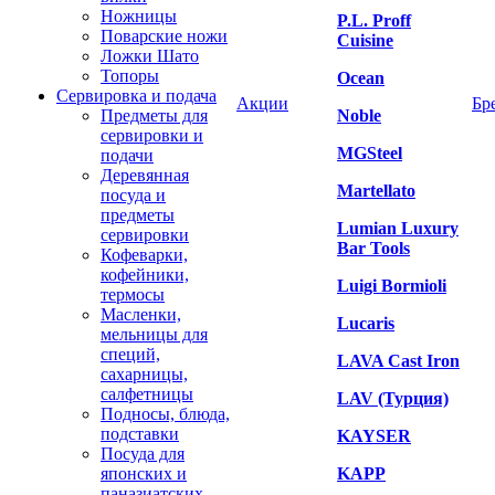
Ножницы
P.L. Proff
Поварские ножи
Cuisine
Ложки Шато
Топоры
Ocean
Сервировка и подача
Акции
Бр
Предметы для
Noble
сервировки и
MGSteel
подачи
Деревянная
Martellato
посуда и
предметы
Lumian Luxury
сервировки
Bar Tools
Кофеварки,
кофейники,
Luigi Bormioli
термосы
Масленки,
Lucaris
мельницы для
специй,
LAVA Cast Iron
сахарницы,
салфетницы
LAV (Турция)
Подносы, блюда,
подставки
KAYSER
Посуда для
японских и
KAPP
паназиатских