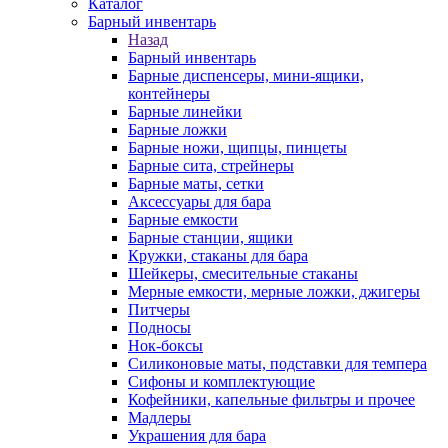
Каталог
Барный инвентарь
Назад
Барный инвентарь
Барные диспенсеры, мини-ящики,
контейнеры
Барные линейки
Барные ложки
Барные ножи, щипцы, пинцеты
Барные сита, стрейнеры
Барные маты, сетки
Аксессуары для бара
Барные емкости
Барные станции, ящики
Кружки, стаканы для бара
Шейкеры, смесительные стаканы
Мерные емкости, мерные ложки, джигеры
Питчеры
Подносы
Нок-боксы
Силиконовые маты, подставки для темпера
Сифоны и комплектующие
Кофейники, капельные фильтры и прочее
Мадлеры
Украшения для бара