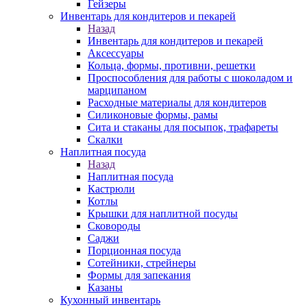
Гейзеры
Инвентарь для кондитеров и пекарей
Назад
Инвентарь для кондитеров и пекарей
Аксессуары
Кольца, формы, противни, решетки
Проспособления для работы с шоколадом и
марципаном
Расходные материалы для кондитеров
Силиконовые формы, рамы
Сита и стаканы для посыпок, трафареты
Скалки
Наплитная посуда
Назад
Наплитная посуда
Кастрюли
Котлы
Крышки для наплитной посуды
Сковороды
Саджи
Порционная посуда
Сотейники, стрейнеры
Формы для запекания
Казаны
Кухонный инвентарь