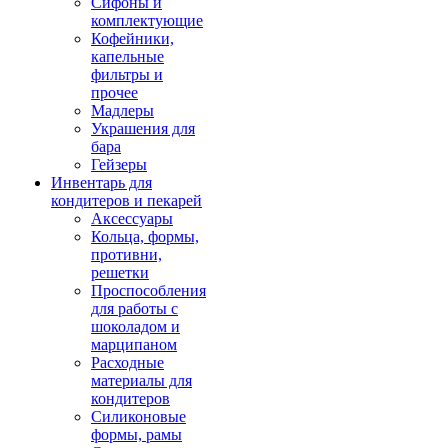
Сифоны и
комплектующие
Кофейники,
капельные
фильтры и
прочее
Мадлеры
Украшения для
бара
Гейзеры
Инвентарь для
кондитеров и пекарей
Аксессуары
Кольца, формы,
противни,
решетки
Проспособления
для работы с
шоколадом и
марципаном
Расходные
материалы для
кондитеров
Силиконовые
формы, рамы