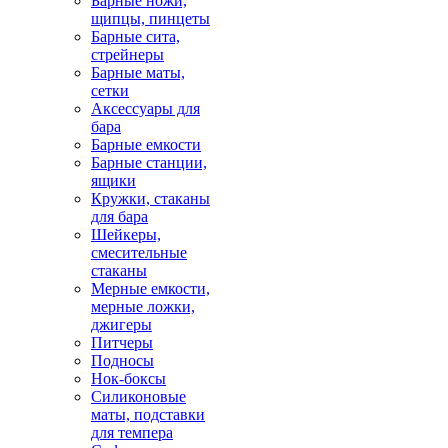
Барные ножи,
щипцы, пинцеты
Барные сита,
стрейнеры
Барные маты,
сетки
Аксессуары для
бара
Барные емкости
Барные станции,
ящики
Кружки, стаканы
для бара
Шейкеры,
смесительные
стаканы
Мерные емкости,
мерные ложки,
джигеры
Питчеры
Подносы
Нок-боксы
Силиконовые
маты, подставки
для темпера