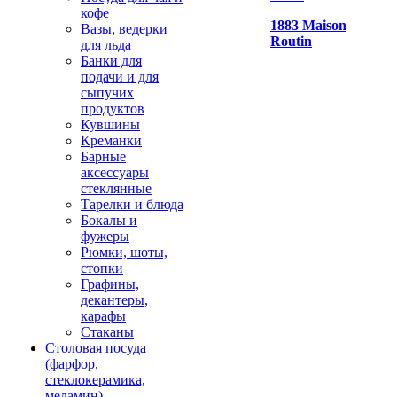
кофе
1883 Maison
Вазы, ведерки
Routin
для льда
Банки для
подачи и для
сыпучих
продуктов
Кувшины
Креманки
Барные
аксессуары
стеклянные
Тарелки и блюда
Бокалы и
фужеры
Рюмки, шоты,
стопки
Графины,
декантеры,
карафы
Стаканы
Столовая посуда
(фарфор,
стеклокерамика,
меламин)