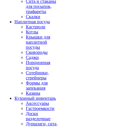
Сита и стаканы
для посыпок,
трафареты
Скалки
Наплитная посуда
Кастрюли
Котлы
Крышки для
наплитной
посуды
Сковороды
Саджи
Порционная
посуда
Сотейники,
стрейнеры
Формы для
запекания
Казаны
Кухонный инвентарь
Аксессуары
Гастроемкости
Доски
разделочные
Дуршлаги, сита,