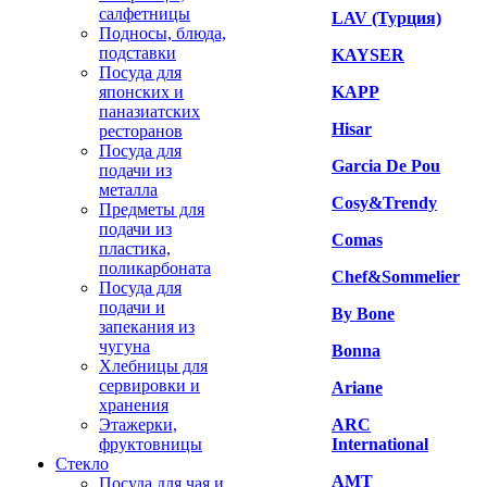
салфетницы
LAV (Турция)
Подносы, блюда,
подставки
KAYSER
Посуда для
японских и
KAPP
паназиатских
Hisar
ресторанов
Посуда для
Garcia De Pou
подачи из
металла
Cosy&Trendy
Предметы для
подачи из
Comas
пластика,
поликарбоната
Chef&Sommelier
Посуда для
подачи и
By Bone
запекания из
чугуна
Bonna
Хлебницы для
сервировки и
Ariane
хранения
Этажерки,
ARC
фруктовницы
International
Стекло
AMT
Посуда для чая и