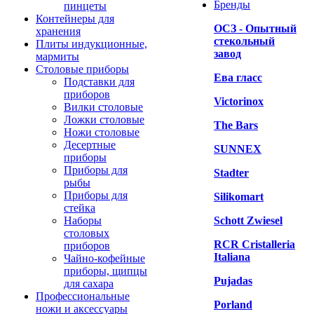
Бренды
пинцеты
Контейнеры для
ОСЗ - Опытный
хранения
стекольный
Плиты индукционные,
завод
мармиты
Столовые приборы
Ева гласс
Подставки для
приборов
Victorinox
Вилки столовые
Ложки столовые
The Bars
Ножи столовые
Десертные
SUNNEX
приборы
Приборы для
Stadter
рыбы
Приборы для
Silikomart
стейка
Наборы
Schott Zwiesel
столовых
RCR Cristalleria
приборов
Italiana
Чайно-кофейные
приборы, щипцы
Pujadas
для сахара
Профессиональные
Porland
ножи и аксессуары