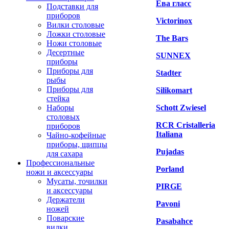
Ева гласс
Подставки для
приборов
Victorinox
Вилки столовые
Ложки столовые
The Bars
Ножи столовые
Десертные
SUNNEX
приборы
Приборы для
Stadter
рыбы
Приборы для
Silikomart
стейка
Наборы
Schott Zwiesel
столовых
RCR Cristalleria
приборов
Italiana
Чайно-кофейные
приборы, щипцы
Pujadas
для сахара
Профессиональные
Porland
ножи и аксессуары
Мусаты, точилки
PIRGE
и аксессуары
Держатели
Pavoni
ножей
Поварские
Pasabahce
вилки