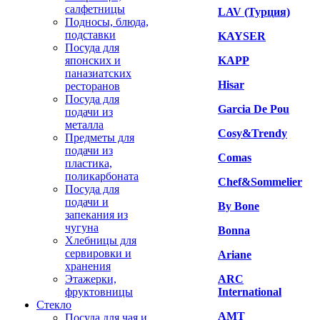
салфетницы
LAV (Турция)
Подносы, блюда,
подставки
KAYSER
Посуда для
японских и
KAPP
паназиатских
Hisar
ресторанов
Посуда для
Garcia De Pou
подачи из
металла
Cosy&Trendy
Предметы для
подачи из
Comas
пластика,
поликарбоната
Chef&Sommelier
Посуда для
подачи и
By Bone
запекания из
чугуна
Bonna
Хлебницы для
сервировки и
Ariane
хранения
Этажерки,
ARC
фруктовницы
International
Стекло
AMT
Посуда для чая и