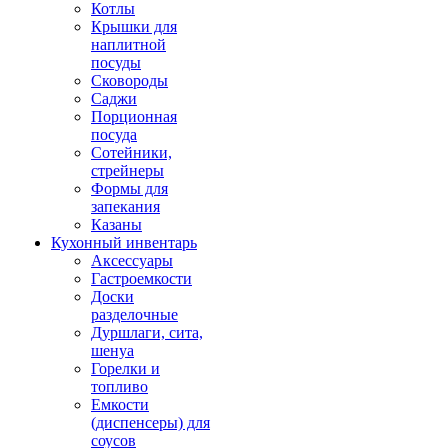
Котлы
Крышки для
наплитной
посуды
Сковороды
Саджи
Порционная
посуда
Сотейники,
стрейнеры
Формы для
запекания
Казаны
Кухонный инвентарь
Аксессуары
Гастроемкости
Доски
разделочные
Дуршлаги, сита,
шенуа
Горелки и
топливо
Емкости
(диспенсеры) для
соусов