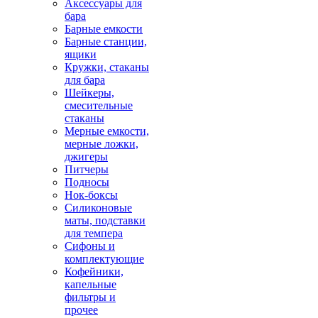
Аксессуары для
бара
Барные емкости
Барные станции,
ящики
Кружки, стаканы
для бара
Шейкеры,
смесительные
стаканы
Мерные емкости,
мерные ложки,
джигеры
Питчеры
Подносы
Нок-боксы
Силиконовые
маты, подставки
для темпера
Сифоны и
комплектующие
Кофейники,
капельные
фильтры и
прочее