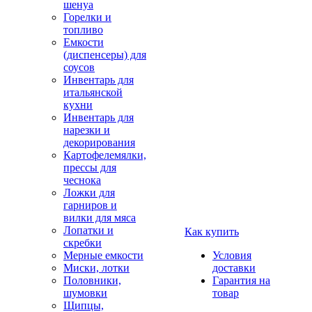
шенуа
Горелки и
топливо
Емкости
(диспенсеры) для
соусов
Инвентарь для
итальянской
кухни
Инвентарь для
нарезки и
декорирования
Картофелемялки,
прессы для
чеснока
Ложки для
гарниров и
вилки для мяса
Лопатки и
Как купить
скребки
Мерные емкости
Условия
Миски, лотки
доставки
Половники,
Гарантия на
шумовки
товар
Щипцы,