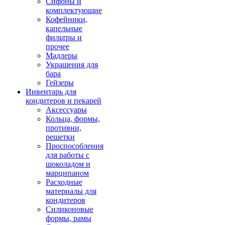
Сифоны и
комплектующие
Кофейники,
капельные
фильтры и
прочее
Мадлеры
Украшения для
бара
Гейзеры
Инвентарь для
кондитеров и пекарей
Аксессуары
Кольца, формы,
противни,
решетки
Проспособления
для работы с
шоколадом и
марципаном
Расходные
материалы для
кондитеров
Силиконовые
формы, рамы