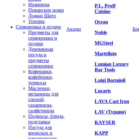
Ножницы
P.L. Proff
Поварские ножи
Cuisine
Ложки Шато
Топоры
Ocean
Сервировка и подача
Акции
Бр
Предметы для
Noble
сервировки и
MGSteel
подачи
Деревянная
Martellato
посуда и
предметы
Lumian Luxury
сервировки
Bar Tools
Кофеварки,
кофейники,
Luigi Bormioli
термосы
Масленки,
Lucaris
мельницы для
специй,
LAVA Cast Iron
сахарницы,
салфетницы
LAV (Турция)
Подносы, блюда,
подставки
KAYSER
Посуда для
японских и
KAPP
паназиатских