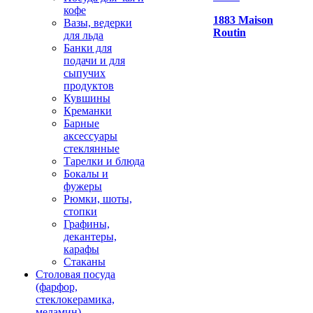
кофе
1883 Maison
Вазы, ведерки
Routin
для льда
Банки для
подачи и для
сыпучих
продуктов
Кувшины
Креманки
Барные
аксессуары
стеклянные
Тарелки и блюда
Бокалы и
фужеры
Рюмки, шоты,
стопки
Графины,
декантеры,
карафы
Стаканы
Столовая посуда
(фарфор,
стеклокерамика,
меламин)