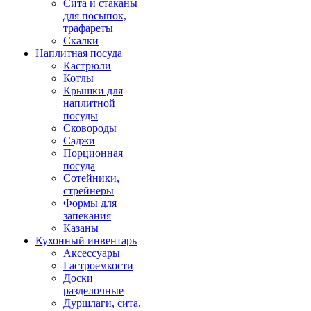
Сита и стаканы
для посыпок,
трафареты
Скалки
Наплитная посуда
Кастрюли
Котлы
Крышки для
наплитной
посуды
Сковороды
Саджи
Порционная
посуда
Сотейники,
стрейнеры
Формы для
запекания
Казаны
Кухонный инвентарь
Аксессуары
Гастроемкости
Доски
разделочные
Дуршлаги, сита,