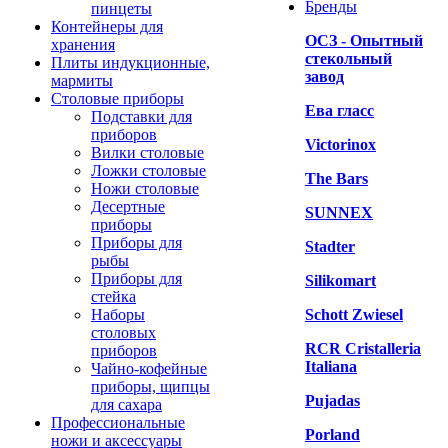
Бренды
пинцеты
Контейнеры для
ОСЗ - Опытный
хранения
стекольный
Плиты индукционные,
завод
мармиты
Столовые приборы
Ева гласс
Подставки для
приборов
Victorinox
Вилки столовые
Ложки столовые
The Bars
Ножи столовые
Десертные
SUNNEX
приборы
Приборы для
Stadter
рыбы
Приборы для
Silikomart
стейка
Наборы
Schott Zwiesel
столовых
RCR Cristalleria
приборов
Italiana
Чайно-кофейные
приборы, щипцы
Pujadas
для сахара
Профессиональные
Porland
ножи и аксессуары