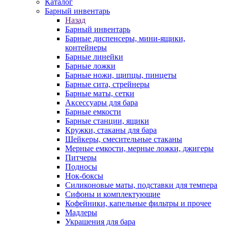
Каталог
Барный инвентарь
Назад
Барный инвентарь
Барные диспенсеры, мини-ящики,
контейнеры
Барные линейки
Барные ложки
Барные ножи, щипцы, пинцеты
Барные сита, стрейнеры
Барные маты, сетки
Аксессуары для бара
Барные емкости
Барные станции, ящики
Кружки, стаканы для бара
Шейкеры, смесительные стаканы
Мерные емкости, мерные ложки, джигеры
Питчеры
Подносы
Нок-боксы
Силиконовые маты, подставки для темпера
Сифоны и комплектующие
Кофейники, капельные фильтры и прочее
Мадлеры
Украшения для бара