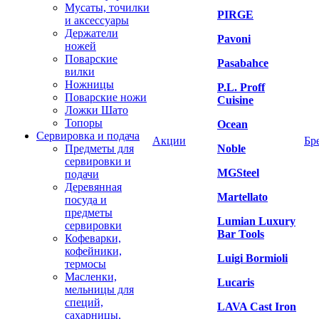
Мусаты, точилки
PIRGE
и аксессуары
Держатели
Pavoni
ножей
Поварские
Pasabahce
вилки
Ножницы
P.L. Proff
Поварские ножи
Cuisine
Ложки Шато
Топоры
Ocean
Сервировка и подача
Акции
Бр
Предметы для
Noble
сервировки и
MGSteel
подачи
Деревянная
Martellato
посуда и
предметы
Lumian Luxury
сервировки
Bar Tools
Кофеварки,
кофейники,
Luigi Bormioli
термосы
Масленки,
Lucaris
мельницы для
специй,
LAVA Cast Iron
сахарницы,