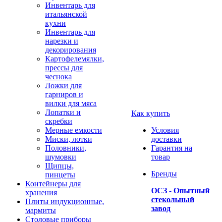
Инвентарь для
итальянской
кухни
Инвентарь для
нарезки и
декорирования
Картофелемялки,
прессы для
чеснока
Ложки для
гарниров и
вилки для мяса
Лопатки и
Как купить
скребки
Мерные емкости
Условия
Миски, лотки
доставки
Половники,
Гарантия на
шумовки
товар
Щипцы,
Бренды
пинцеты
Контейнеры для
ОСЗ - Опытный
хранения
стекольный
Плиты индукционные,
завод
мармиты
Столовые приборы