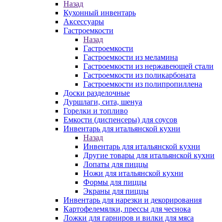
Назад
Кухонный инвентарь
Аксессуары
Гастроемкости
Назад
Гастроемкости
Гастроемкости из меламина
Гастроемкости из нержавеющей стали
Гастроемкости из поликарбоната
Гастроемкости из полипропиллена
Доски разделочные
Дуршлаги, сита, шенуа
Горелки и топливо
Емкости (диспенсеры) для соусов
Инвентарь для итальянской кухни
Назад
Инвентарь для итальянской кухни
Другие товары для итальянской кухни
Лопаты для пиццы
Ножи для итальянской кухни
Формы для пиццы
Экраны для пиццы
Инвентарь для нарезки и декорирования
Картофелемялки, прессы для чеснока
Ложки для гарниров и вилки для мяса