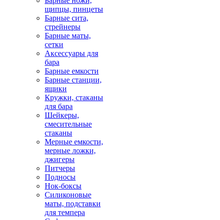
Барные ножи,
щипцы, пинцеты
Барные сита,
стрейнеры
Барные маты,
сетки
Аксессуары для
бара
Барные емкости
Барные станции,
ящики
Кружки, стаканы
для бара
Шейкеры,
смесительные
стаканы
Мерные емкости,
мерные ложки,
джигеры
Питчеры
Подносы
Нок-боксы
Силиконовые
маты, подставки
для темпера