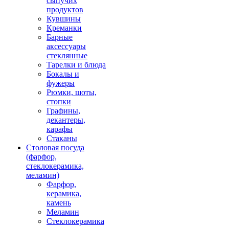
сыпучих
продуктов
Кувшины
Креманки
Барные
аксессуары
стеклянные
Тарелки и блюда
Бокалы и
фужеры
Рюмки, шоты,
стопки
Графины,
декантеры,
карафы
Стаканы
Столовая посуда
(фарфор,
стеклокерамика,
меламин)
Фарфор,
керамика,
камень
Меламин
Стеклокерамика