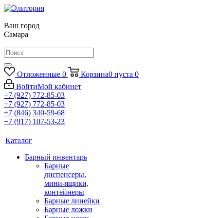
Ваш город
Самара
Отложенные
0
Корзина
0
пуста
0
Войти
Мой кабинет
+7 (927) 772-85-03
+7 (927) 772-85-03
+7 (846) 340-59-68
+7 (917) 107-53-23
Каталог
Барный инвентарь
Барные
диспенсеры,
мини-ящики,
контейнеры
Барные линейки
Барные ложки