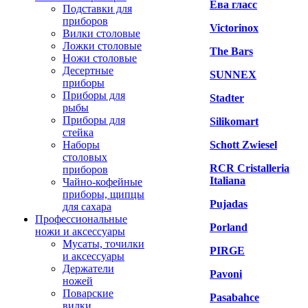
Ева гласс
Подставки для
приборов
Victorinox
Вилки столовые
Ложки столовые
The Bars
Ножи столовые
Десертные
SUNNEX
приборы
Приборы для
Stadter
рыбы
Приборы для
Silikomart
стейка
Наборы
Schott Zwiesel
столовых
RCR Cristalleria
приборов
Italiana
Чайно-кофейные
приборы, щипцы
Pujadas
для сахара
Профессиональные
Porland
ножи и аксессуары
Мусаты, точилки
PIRGE
и аксессуары
Держатели
Pavoni
ножей
Поварские
Pasabahce
вилки