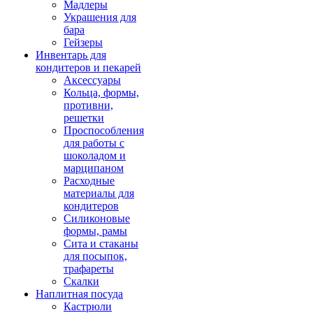
Мадлеры
Украшения для
бара
Гейзеры
Инвентарь для
кондитеров и пекарей
Аксессуары
Кольца, формы,
противни,
решетки
Проспособления
для работы с
шоколадом и
марципаном
Расходные
материалы для
кондитеров
Силиконовые
формы, рамы
Сита и стаканы
для посыпок,
трафареты
Скалки
Наплитная посуда
Кастрюли