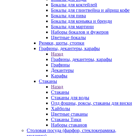
Бокалы для коктейлей
Бокалы для глинтвейна и айриш кофе
Бокалы для пива
Бокалы для коньяка и бренди
Бокалы для мартини
Наборы бокалов и фужеров
Цветные бокалы
Рюмки, шоты, стопки
Графины, декантеры, карафы
Назад
Графины, декантеры, карафы
Графины
Декантеры
Карафы
Стаканы
Назад
Стаканы
Стаканы для воды
Олд фэшны, роксы, стаканы для виски
Хайболы
Цветные стаканы
Стаканы Тики
Наборы стаканов
Столовая посуда (фарфор, стеклокерамика,
меламин)