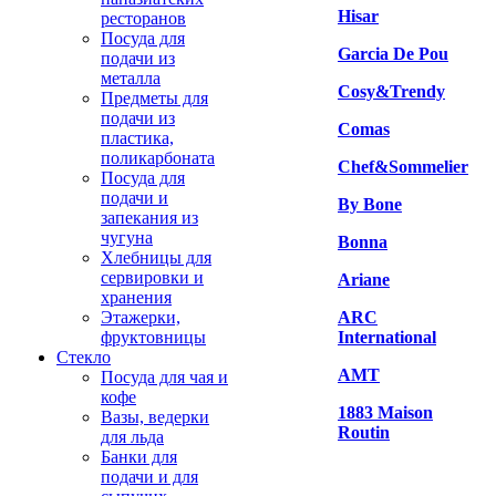
Hisar
ресторанов
Посуда для
Garcia De Pou
подачи из
металла
Cosy&Trendy
Предметы для
подачи из
Comas
пластика,
поликарбоната
Chef&Sommelier
Посуда для
подачи и
By Bone
запекания из
чугуна
Bonna
Хлебницы для
сервировки и
Ariane
хранения
Этажерки,
ARC
фруктовницы
International
Стекло
AMT
Посуда для чая и
кофе
1883 Maison
Вазы, ведерки
Routin
для льда
Банки для
подачи и для