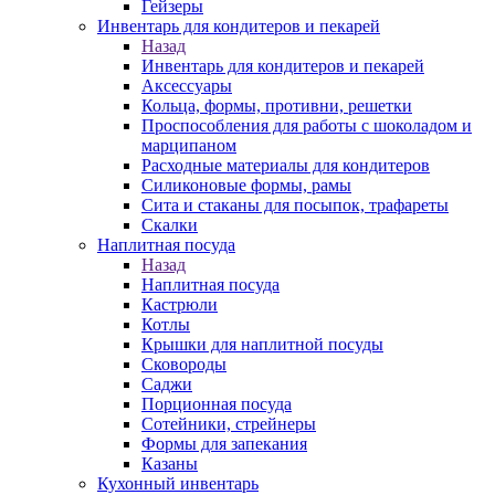
Гейзеры
Инвентарь для кондитеров и пекарей
Назад
Инвентарь для кондитеров и пекарей
Аксессуары
Кольца, формы, противни, решетки
Проспособления для работы с шоколадом и
марципаном
Расходные материалы для кондитеров
Силиконовые формы, рамы
Сита и стаканы для посыпок, трафареты
Скалки
Наплитная посуда
Назад
Наплитная посуда
Кастрюли
Котлы
Крышки для наплитной посуды
Сковороды
Саджи
Порционная посуда
Сотейники, стрейнеры
Формы для запекания
Казаны
Кухонный инвентарь