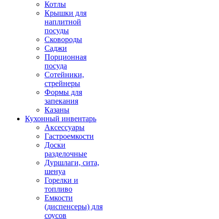
Котлы
Крышки для
наплитной
посуды
Сковороды
Саджи
Порционная
посуда
Сотейники,
стрейнеры
Формы для
запекания
Казаны
Кухонный инвентарь
Аксессуары
Гастроемкости
Доски
разделочные
Дуршлаги, сита,
шенуа
Горелки и
топливо
Емкости
(диспенсеры) для
соусов