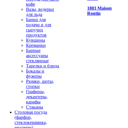
кофе
1883 Maison
Вазы, ведерки
Routin
для льда
Банки для
подачи и для
сыпучих
продуктов
Кувшины
Креманки
Барные
аксессуары
стеклянные
Тарелки и блюда
Бокалы и
фужеры
Рюмки, шоты,
стопки
Графины,
декантеры,
карафы
Стаканы
Столовая посуда
(фарфор,
стеклокерамика,
меламин)