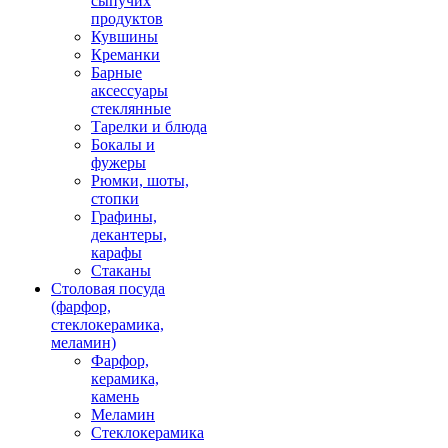
сыпучих
продуктов
Кувшины
Креманки
Барные
аксессуары
стеклянные
Тарелки и блюда
Бокалы и
фужеры
Рюмки, шоты,
стопки
Графины,
декантеры,
карафы
Стаканы
Столовая посуда
(фарфор,
стеклокерамика,
меламин)
Фарфор,
керамика,
камень
Меламин
Стеклокерамика