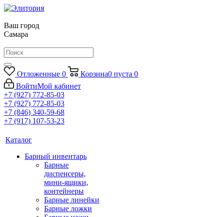
Ваш город
Самара
Отложенные
0
Корзина
0
пуста
0
Войти
Мой кабинет
+7 (927) 772-85-03
+7 (927) 772-85-03
+7 (846) 340-59-68
+7 (917) 107-53-23
Каталог
Барный инвентарь
Барные
диспенсеры,
мини-ящики,
контейнеры
Барные линейки
Барные ложки