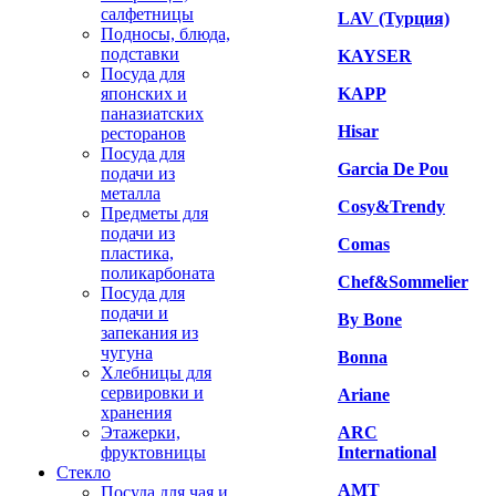
салфетницы
LAV (Турция)
Подносы, блюда,
подставки
KAYSER
Посуда для
японских и
KAPP
паназиатских
Hisar
ресторанов
Посуда для
Garcia De Pou
подачи из
металла
Cosy&Trendy
Предметы для
подачи из
Comas
пластика,
поликарбоната
Chef&Sommelier
Посуда для
подачи и
By Bone
запекания из
чугуна
Bonna
Хлебницы для
сервировки и
Ariane
хранения
Этажерки,
ARC
фруктовницы
International
Стекло
AMT
Посуда для чая и