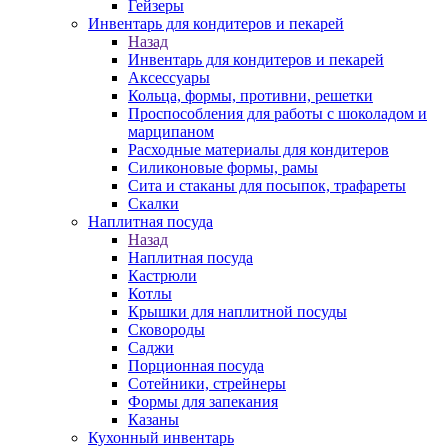
Гейзеры
Инвентарь для кондитеров и пекарей
Назад
Инвентарь для кондитеров и пекарей
Аксессуары
Кольца, формы, противни, решетки
Проспособления для работы с шоколадом и
марципаном
Расходные материалы для кондитеров
Силиконовые формы, рамы
Сита и стаканы для посыпок, трафареты
Скалки
Наплитная посуда
Назад
Наплитная посуда
Кастрюли
Котлы
Крышки для наплитной посуды
Сковороды
Саджи
Порционная посуда
Сотейники, стрейнеры
Формы для запекания
Казаны
Кухонный инвентарь