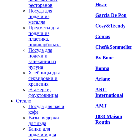
Hisar
ресторанов
Посуда для
Garcia De Pou
подачи из
металла
Cosy&Trendy
Предметы для
подачи из
Comas
пластика,
поликарбоната
Chef&Sommelier
Посуда для
подачи и
By Bone
запекания из
чугуна
Bonna
Хлебницы для
сервировки и
Ariane
хранения
Этажерки,
ARC
фруктовницы
International
Стекло
AMT
Посуда для чая и
кофе
1883 Maison
Вазы, ведерки
Routin
для льда
Банки для
подачи и для