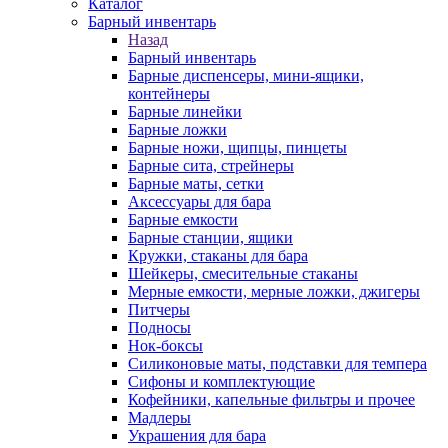
Каталог
Барный инвентарь
Назад
Барный инвентарь
Барные диспенсеры, мини-ящики,
контейнеры
Барные линейки
Барные ложки
Барные ножи, щипцы, пинцеты
Барные сита, стрейнеры
Барные маты, сетки
Аксессуары для бара
Барные емкости
Барные станции, ящики
Кружки, стаканы для бара
Шейкеры, смесительные стаканы
Мерные емкости, мерные ложки, джигеры
Питчеры
Подносы
Нок-боксы
Силиконовые маты, подставки для темпера
Сифоны и комплектующие
Кофейники, капельные фильтры и прочее
Мадлеры
Украшения для бара