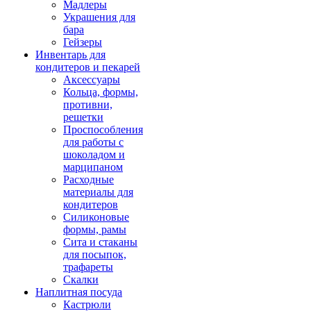
Мадлеры
Украшения для
бара
Гейзеры
Инвентарь для
кондитеров и пекарей
Аксессуары
Кольца, формы,
противни,
решетки
Проспособления
для работы с
шоколадом и
марципаном
Расходные
материалы для
кондитеров
Силиконовые
формы, рамы
Сита и стаканы
для посыпок,
трафареты
Скалки
Наплитная посуда
Кастрюли