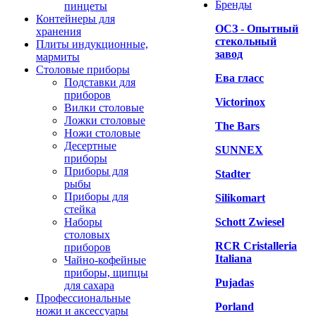
Бренды
пинцеты
Контейнеры для
ОСЗ - Опытный
хранения
стекольный
Плиты индукционные,
завод
мармиты
Столовые приборы
Ева гласс
Подставки для
приборов
Victorinox
Вилки столовые
Ложки столовые
The Bars
Ножи столовые
Десертные
SUNNEX
приборы
Приборы для
Stadter
рыбы
Приборы для
Silikomart
стейка
Наборы
Schott Zwiesel
столовых
RCR Cristalleria
приборов
Italiana
Чайно-кофейные
приборы, щипцы
Pujadas
для сахара
Профессиональные
Porland
ножи и аксессуары