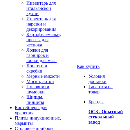
Инвентарь для
итальянской
кухни
Инвентарь для
нарезки и
декорирования
Картофелемялки,
прессы для
чеснока
Ложки для
гарниров и
вилки для мяса
Лопатки и
Как купить
скребки
Мерные емкости
Условия
Миски, лотки
доставки
Половники,
Гарантия на
шумовки
товар
Щипцы,
Бренды
пинцеты
Контейнеры для
ОСЗ - Опытный
хранения
стекольный
Плиты индукционные,
завод
мармиты
Столовые приборы