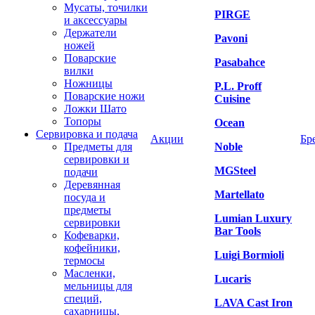
Мусаты, точилки
PIRGE
и аксессуары
Держатели
Pavoni
ножей
Поварские
Pasabahce
вилки
Ножницы
P.L. Proff
Поварские ножи
Cuisine
Ложки Шато
Топоры
Ocean
Сервировка и подача
Акции
Бр
Предметы для
Noble
сервировки и
MGSteel
подачи
Деревянная
Martellato
посуда и
предметы
Lumian Luxury
сервировки
Bar Tools
Кофеварки,
кофейники,
Luigi Bormioli
термосы
Масленки,
Lucaris
мельницы для
специй,
LAVA Cast Iron
сахарницы,