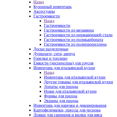
Назад
Кухонный инвентарь
Аксессуары
Гастроемкости
Назад
Гастроемкости
Гастроемкости из меламина
Гастроемкости из нержавеющей стали
Гастроемкости из поликарбоната
Гастроемкости из полипропиллена
Доски разделочные
Дуршлаги, сита, шенуа
Горелки и топливо
Емкости (диспенсеры) для соусов
Инвентарь для итальянской кухни
Назад
Инвентарь для итальянской кухни
Другие товары для итальянской кухни
Лопаты для пиццы
Ножи для итальянской кухни
Формы для пиццы
Экраны для пиццы
Инвентарь для нарезки и декорирования
Картофелемялки, прессы для чеснока
Ложки для гарниров и вилки для мяса