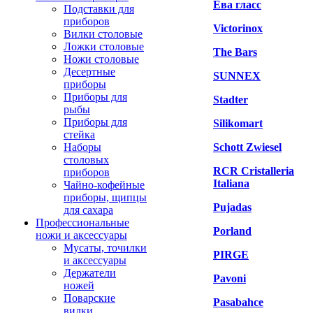
Ева гласс
Подставки для
приборов
Victorinox
Вилки столовые
Ложки столовые
The Bars
Ножи столовые
Десертные
SUNNEX
приборы
Приборы для
Stadter
рыбы
Приборы для
Silikomart
стейка
Наборы
Schott Zwiesel
столовых
RCR Cristalleria
приборов
Italiana
Чайно-кофейные
приборы, щипцы
Pujadas
для сахара
Профессиональные
Porland
ножи и аксессуары
Мусаты, точилки
PIRGE
и аксессуары
Держатели
Pavoni
ножей
Поварские
Pasabahce
вилки