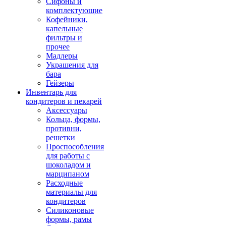
Сифоны и
комплектующие
Кофейники,
капельные
фильтры и
прочее
Мадлеры
Украшения для
бара
Гейзеры
Инвентарь для
кондитеров и пекарей
Аксессуары
Кольца, формы,
противни,
решетки
Проспособления
для работы с
шоколадом и
марципаном
Расходные
материалы для
кондитеров
Силиконовые
формы, рамы