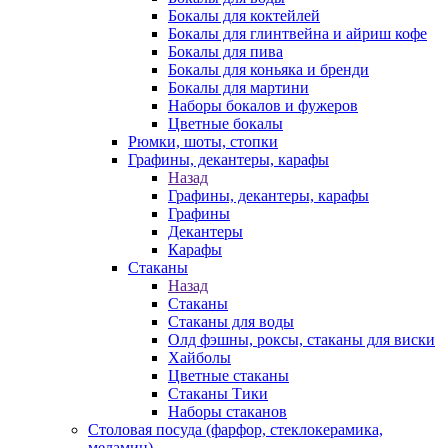
Бокалы для коктейлей
Бокалы для глинтвейна и айриш кофе
Бокалы для пива
Бокалы для коньяка и бренди
Бокалы для мартини
Наборы бокалов и фужеров
Цветные бокалы
Рюмки, шоты, стопки
Графины, декантеры, карафы
Назад
Графины, декантеры, карафы
Графины
Декантеры
Карафы
Стаканы
Назад
Стаканы
Стаканы для воды
Олд фэшны, роксы, стаканы для виски
Хайболы
Цветные стаканы
Стаканы Тики
Наборы стаканов
Столовая посуда (фарфор, стеклокерамика,
меламин)