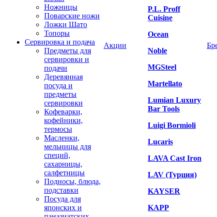
Ножницы
P.L. Proff
Поварские ножи
Cuisine
Ложки Шато
Топоры
Ocean
Сервировка и подача
Акции
Бр
Предметы для
Noble
сервировки и
MGSteel
подачи
Деревянная
Martellato
посуда и
предметы
Lumian Luxury
сервировки
Bar Tools
Кофеварки,
кофейники,
Luigi Bormioli
термосы
Масленки,
Lucaris
мельницы для
специй,
LAVA Cast Iron
сахарницы,
салфетницы
LAV (Турция)
Подносы, блюда,
подставки
KAYSER
Посуда для
японских и
KAPP
паназиатских