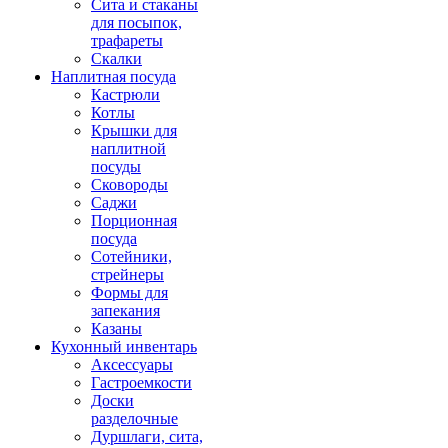
Сита и стаканы
для посыпок,
трафареты
Скалки
Наплитная посуда
Кастрюли
Котлы
Крышки для
наплитной
посуды
Сковороды
Саджи
Порционная
посуда
Сотейники,
стрейнеры
Формы для
запекания
Казаны
Кухонный инвентарь
Аксессуары
Гастроемкости
Доски
разделочные
Дуршлаги, сита,