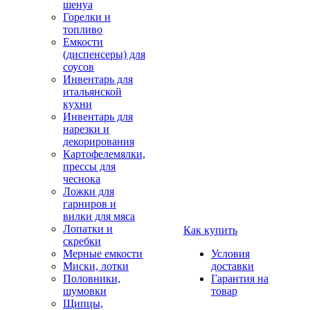
шенуа
Горелки и
топливо
Емкости
(диспенсеры) для
соусов
Инвентарь для
итальянской
кухни
Инвентарь для
нарезки и
декорирования
Картофелемялки,
прессы для
чеснока
Ложки для
гарниров и
вилки для мяса
Лопатки и
Как купить
скребки
Мерные емкости
Условия
Миски, лотки
доставки
Половники,
Гарантия на
шумовки
товар
Щипцы,