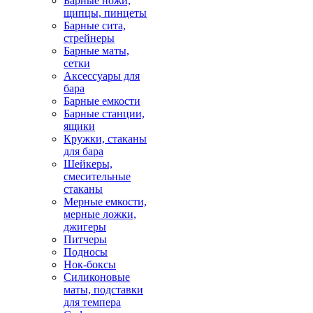
Барные ножи,
щипцы, пинцеты
Барные сита,
стрейнеры
Барные маты,
сетки
Аксессуары для
бара
Барные емкости
Барные станции,
ящики
Кружки, стаканы
для бара
Шейкеры,
смесительные
стаканы
Мерные емкости,
мерные ложки,
джигеры
Питчеры
Подносы
Нок-боксы
Силиконовые
маты, подставки
для темпера