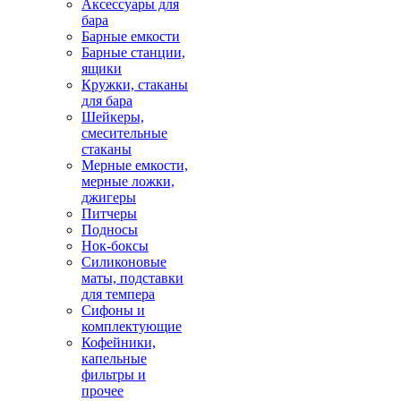
Аксессуары для
бара
Барные емкости
Барные станции,
ящики
Кружки, стаканы
для бара
Шейкеры,
смесительные
стаканы
Мерные емкости,
мерные ложки,
джигеры
Питчеры
Подносы
Нок-боксы
Силиконовые
маты, подставки
для темпера
Сифоны и
комплектующие
Кофейники,
капельные
фильтры и
прочее